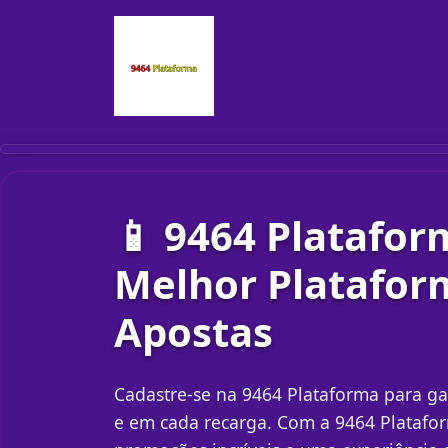
📱 9464 Platafor
Melhor Platafor
Apostas
Cadastre-se na 9464 Plataforma para g
e em cada recarga. Com a 9464 Platafor