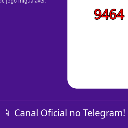
e jogo inigualável.
📱 Canal Oficial no Telegram!