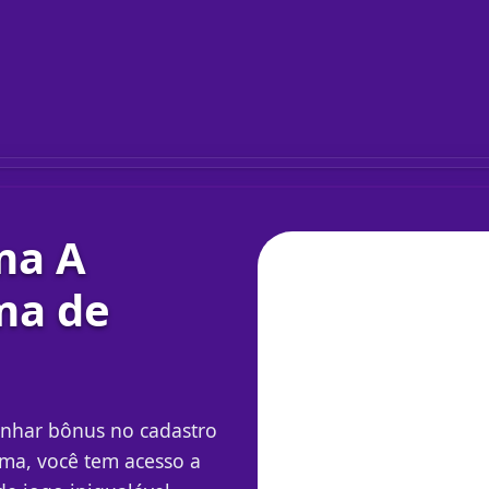
ma A
ma de
anhar bônus no cadastro
ma, você tem acesso a