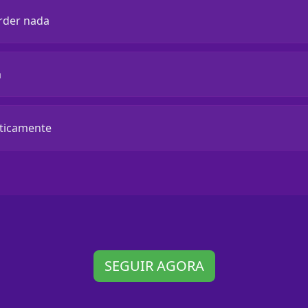
erder nada
a
aticamente
SEGUIR AGORA