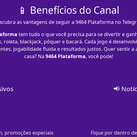
📱 Benefícios do Canal
scubra as vantagens de seguir a 9464 Plataforma no Teleg
taforma
tem tudo o que você precisa para se divertir e ganh
roleta, blackjack, pôquer e bacará. Cada jogo é desenvolv
es, jogabilidade fluida e resultados justos. Quer sentir a 
casa? Na
9464 Plataforma
, você pode!
sivos
📢 Notí
m, promoções especiais
Fique por dentro d