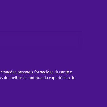
formações pessoais fornecidas durante o
ns de melhoria contínua da experiência de