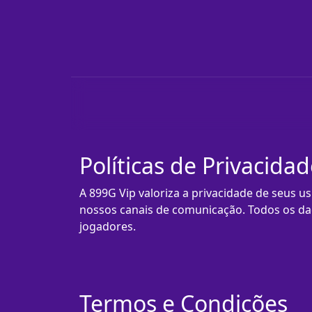
Políticas de Privacida
A 899G Vip valoriza a privacidade de seus 
nossos canais de comunicação. Todos os dad
jogadores.
Termos e Condições