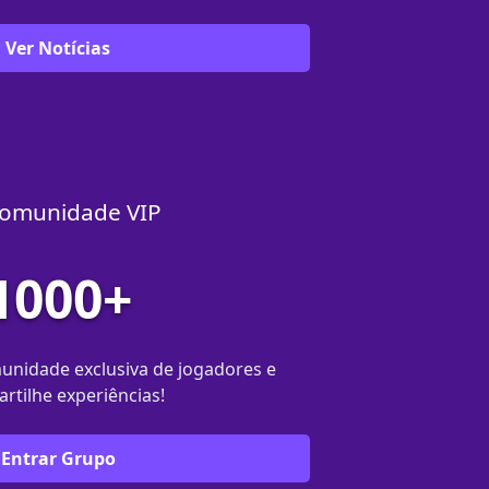
Ver Notícias
Comunidade VIP
1000+
unidade exclusiva de jogadores e
rtilhe experiências!
Entrar Grupo