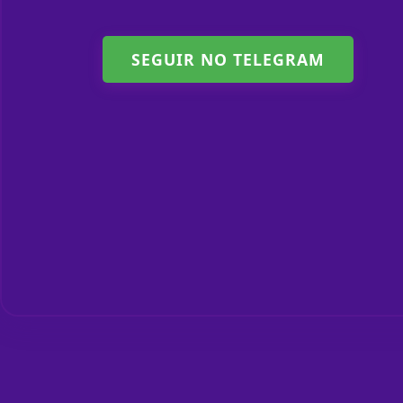
SEGUIR NO TELEGRAM