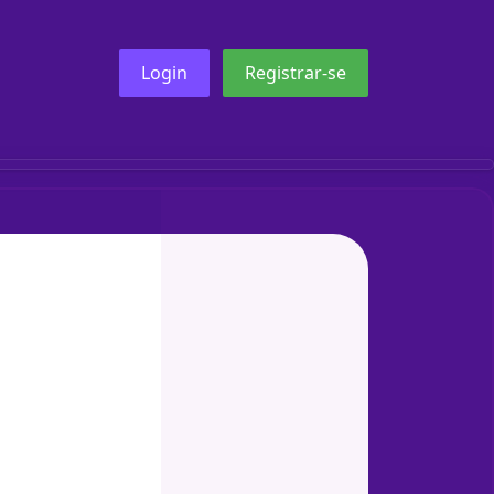
Login
Registrar-se