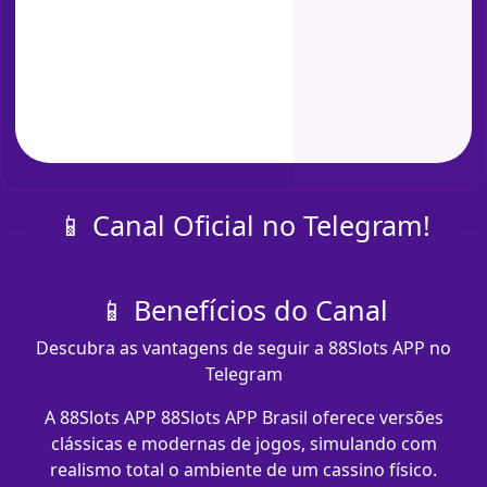
📱 Canal Oficial no Telegram!
📱 Benefícios do Canal
Descubra as vantagens de seguir a 88Slots APP no
Telegram
A 88Slots APP 88Slots APP Brasil oferece versões
clássicas e modernas de jogos, simulando com
realismo total o ambiente de um cassino físico.