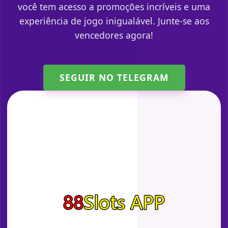
você tem acesso a promoções incríveis e uma
experiência de jogo inigualável. Junte-se aos
vencedores agora!
SEGUIR NO TELEGRAM