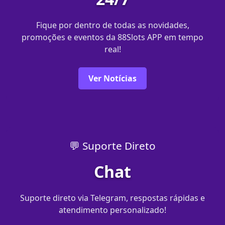
Fique por dentro de todas as novidades,
promoções e eventos da 88Slots APP em tempo
real!
Ver Notícias
💬 Suporte Direto
Chat
Suporte direto via Telegram, respostas rápidas e
atendimento personalizado!