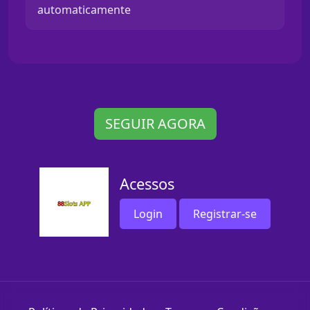
automaticamente
SEGUIR AGORA
Acessos
Login
Registrar-se