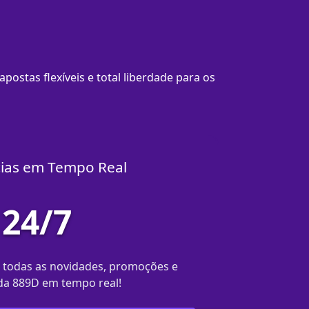
ostas flexíveis e total liberdade para os
cias em Tempo Real
24/7
e todas as novidades, promoções e
da 889D em tempo real!