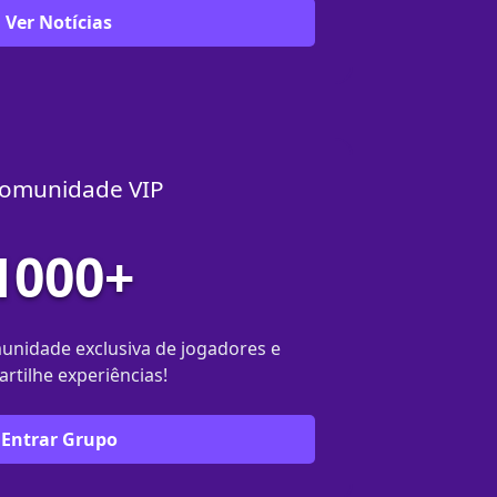
Ver Notícias
Comunidade VIP
1000+
unidade exclusiva de jogadores e
rtilhe experiências!
Entrar Grupo