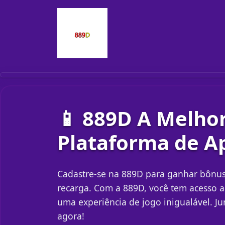
📱 889D A Melho
Plataforma de A
Cadastre-se na 889D para ganhar bônus
recarga. Com a 889D, você tem acesso a
uma experiência de jogo inigualável. J
agora!