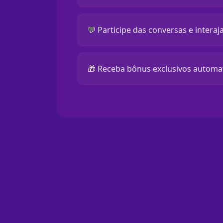
💬 Participe das conversas e interaj
🎁 Receba bônus exclusivos autom