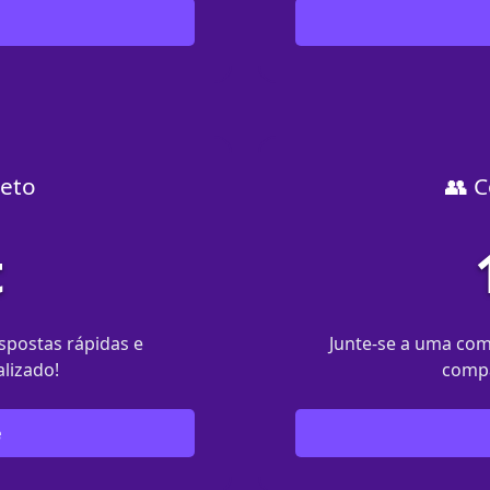
reto
👥 
t
espostas rápidas e
Junte-se a uma com
lizado!
compa
e