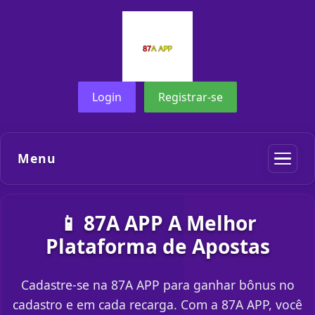
Login
Registrar-se
Menu
📱 87A APP A Melhor
Plataforma de Apostas
Cadastre-se na 87A APP para ganhar bônus no
cadastro e em cada recarga. Com a 87A APP, você