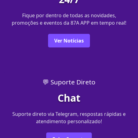
Fique por dentro de todas as novidades,
promoções e eventos da 87A APP em tempo real!
Ver Notícias
💬 Suporte Direto
Chat
Suporte direto via Telegram, respostas rápidas e
atendimento personalizado!