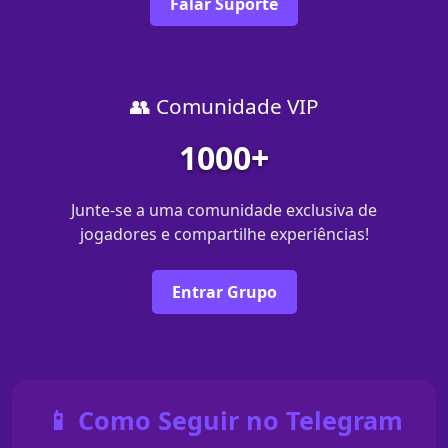
Falar Suporte
👥 Comunidade VIP
1000+
Junte-se a uma comunidade exclusiva de
jogadores e compartilhe experiências!
Entrar Grupo
📱 Como Seguir no Telegram