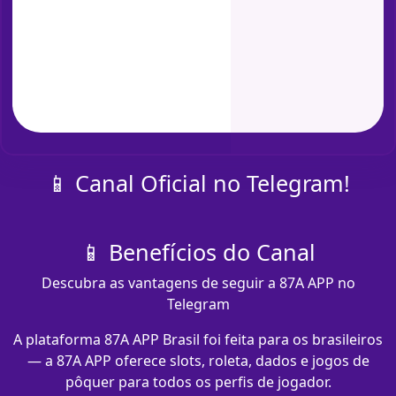
📱 Canal Oficial no Telegram!
📱 Benefícios do Canal
Descubra as vantagens de seguir a 87A APP no
Telegram
A plataforma 87A APP Brasil foi feita para os brasileiros
— a 87A APP oferece slots, roleta, dados e jogos de
pôquer para todos os perfis de jogador.