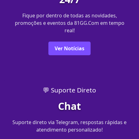
Fique por dentro de todas as novidades,
promoções e eventos da 81GG.Com em tempo
real!
Ver Notícias
💬 Suporte Direto
Chat
Suporte direto via Telegram, respostas rápidas e
atendimento personalizado!