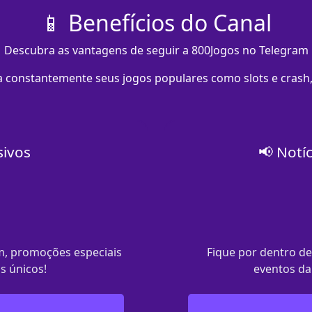
📱 Benefícios do Canal
Descubra as vantagens de seguir a 800Jogos no Telegram
za constantemente seus jogos populares como slots e crash
sivos
📢 Notí
m, promoções especiais
Fique por dentro d
s únicos!
eventos da