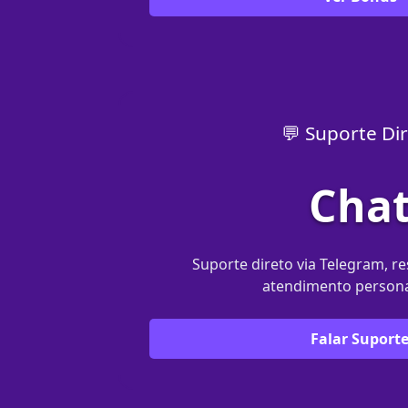
💬 Suporte Di
Cha
Suporte direto via Telegram, r
atendimento persona
Falar Suport