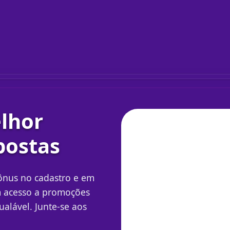
elhor
postas
ônus no cadastro e em
m acesso a promoções
ualável. Junte-se aos