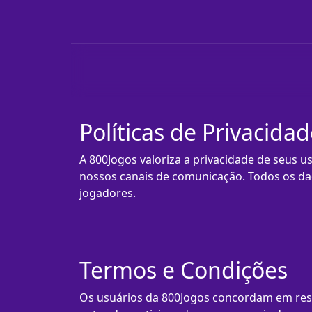
Políticas de Privacida
A 800Jogos valoriza a privacidade de seus 
nossos canais de comunicação. Todos os dad
jogadores.
Termos e Condições
Os usuários da 800Jogos concordam em respe