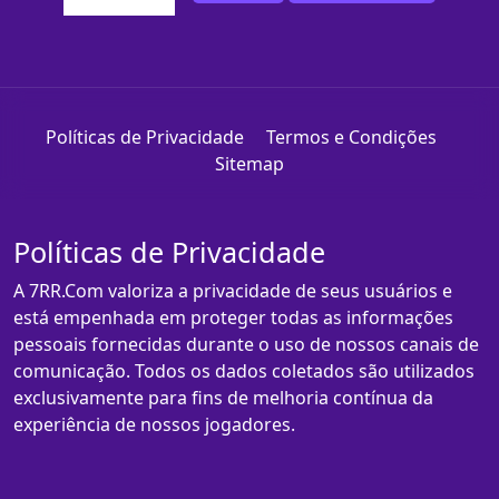
Políticas de Privacidade
Termos e Condições
Sitemap
Políticas de Privacidade
A 7RR.Com valoriza a privacidade de seus usuários e
está empenhada em proteger todas as informações
pessoais fornecidas durante o uso de nossos canais de
comunicação. Todos os dados coletados são utilizados
exclusivamente para fins de melhoria contínua da
experiência de nossos jogadores.