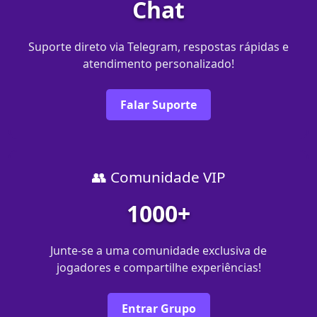
Chat
Suporte direto via Telegram, respostas rápidas e
atendimento personalizado!
Falar Suporte
👥 Comunidade VIP
1000+
Junte-se a uma comunidade exclusiva de
jogadores e compartilhe experiências!
Entrar Grupo