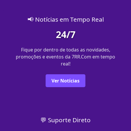
📢 Notícias em Tempo Real
24/7
Fique por dentro de todas as novidades,
promoções e eventos da 7RR.Com em tempo
real!
Ver Notícias
💬 Suporte Direto