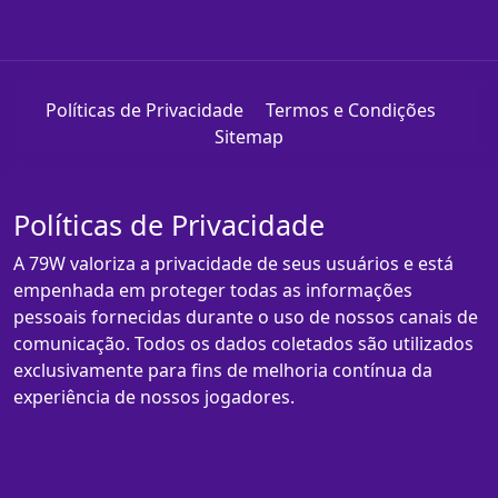
Políticas de Privacidade
Termos e Condições
Sitemap
Políticas de Privacidade
A 79W valoriza a privacidade de seus usuários e está
empenhada em proteger todas as informações
pessoais fornecidas durante o uso de nossos canais de
comunicação. Todos os dados coletados são utilizados
exclusivamente para fins de melhoria contínua da
experiência de nossos jogadores.