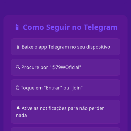
📱 Como Seguir no Telegram
📱 Baixe o app Telegram no seu dispositivo
🔍 Procure por "@79WOficial"
👆 Toque em "Entrar" ou "Join"
🔔 Ative as notificações para não perder
nada