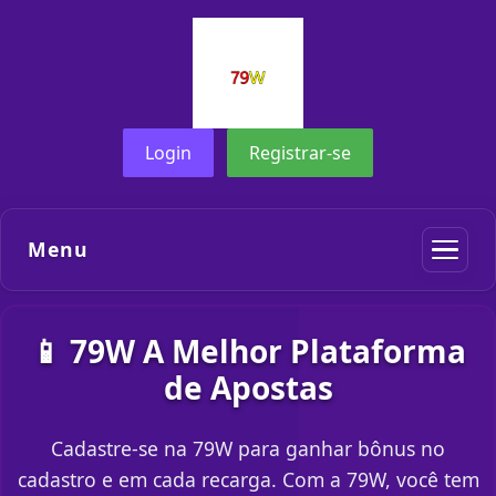
Login
Registrar-se
Menu
📱 79W A Melhor Plataforma
de Apostas
Cadastre-se na 79W para ganhar bônus no
cadastro e em cada recarga. Com a 79W, você tem