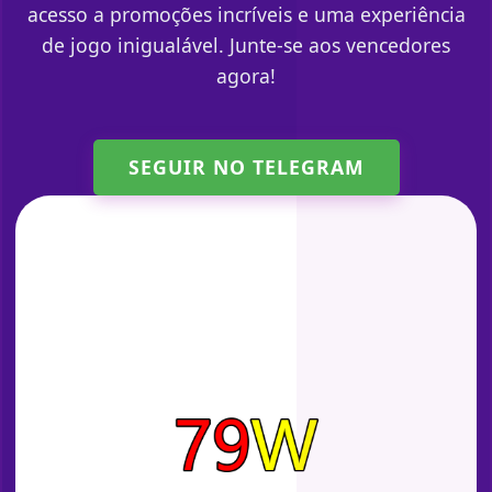
acesso a promoções incríveis e uma experiência
de jogo inigualável. Junte-se aos vencedores
agora!
SEGUIR NO TELEGRAM