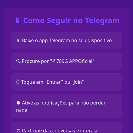
📱 Como Seguir no Telegram
📱 Baixe o app Telegram no seu dispositivo
🔍 Procure por "@789G APPOficial"
👆 Toque em "Entrar" ou "Join"
🔔 Ative as notificações para não perder
nada
💬 Participe das conversas e interaja