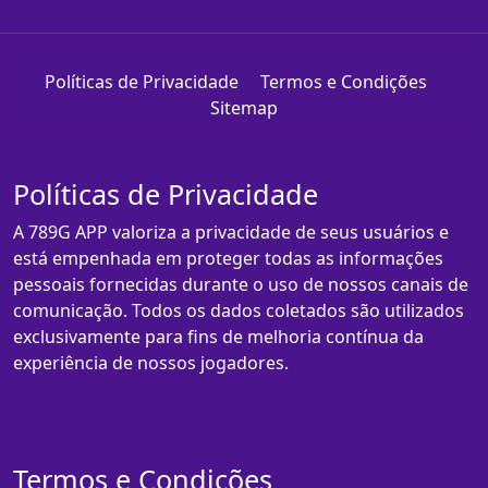
Políticas de Privacidade
Termos e Condições
Sitemap
Políticas de Privacidade
A 789G APP valoriza a privacidade de seus usuários e
está empenhada em proteger todas as informações
pessoais fornecidas durante o uso de nossos canais de
comunicação. Todos os dados coletados são utilizados
exclusivamente para fins de melhoria contínua da
experiência de nossos jogadores.
Termos e Condições