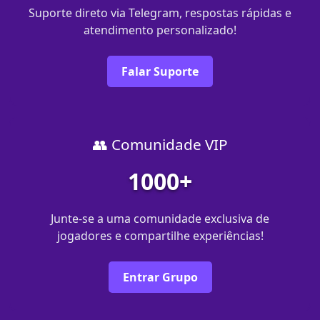
Suporte direto via Telegram, respostas rápidas e
atendimento personalizado!
Falar Suporte
👥 Comunidade VIP
1000+
Junte-se a uma comunidade exclusiva de
jogadores e compartilhe experiências!
Entrar Grupo