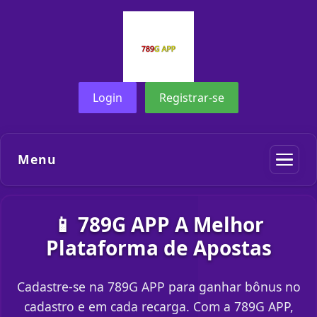
Login
Registrar-se
Menu
📱 789G APP A Melhor
Plataforma de Apostas
Cadastre-se na 789G APP para ganhar bônus no
cadastro e em cada recarga. Com a 789G APP,