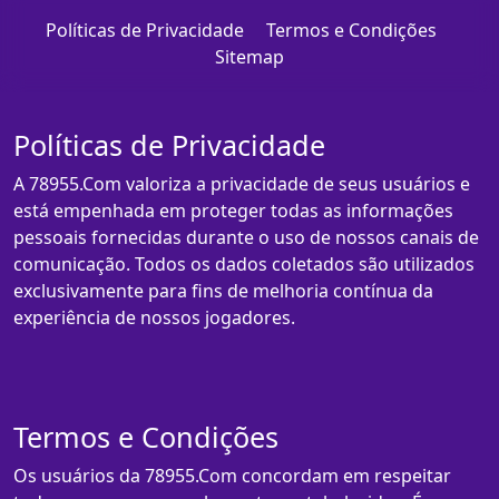
Políticas de Privacidade
Termos e Condições
Sitemap
Políticas de Privacidade
A 78955.Com valoriza a privacidade de seus usuários e
está empenhada em proteger todas as informações
pessoais fornecidas durante o uso de nossos canais de
comunicação. Todos os dados coletados são utilizados
exclusivamente para fins de melhoria contínua da
experiência de nossos jogadores.
Termos e Condições
Os usuários da 78955.Com concordam em respeitar