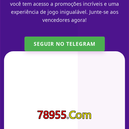
você tem acesso a promoções incríveis e uma
experiência de jogo inigualável. Junte-se aos
vencedores agora!
SEGUIR NO TELEGRAM