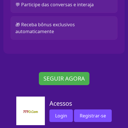
💬 Participe das conversas e interaja
🎁 Receba bônus exclusivos
automaticamente
SEGUIR AGORA
Acessos
Login
Registrar-se