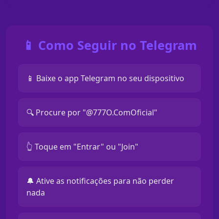
📱 Como Seguir no Telegram
📱 Baixe o app Telegram no seu dispositivo
🔍 Procure por "@777O.ComOficial"
👆 Toque em "Entrar" ou "Join"
🔔 Ative as notificações para não perder
nada