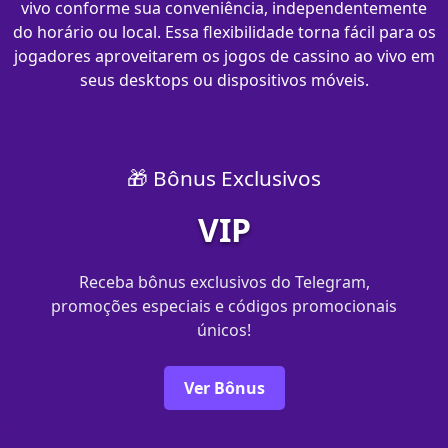
vivo conforme sua conveniência, independentemente
do horário ou local. Essa flexibilidade torna fácil para os
jogadores aproveitarem os jogos de cassino ao vivo em
seus desktops ou dispositivos móveis.
🎁 Bônus Exclusivos
VIP
Receba bônus exclusivos do Telegram,
promoções especiais e códigos promocionais
únicos!
Ver Bônus