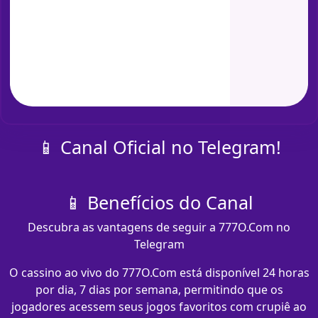
📱 Canal Oficial no Telegram!
📱 Benefícios do Canal
Descubra as vantagens de seguir a 777O.Com no
Telegram
O cassino ao vivo do 777O.Com está disponível 24 horas
por dia, 7 dias por semana, permitindo que os
jogadores acessem seus jogos favoritos com crupiê ao