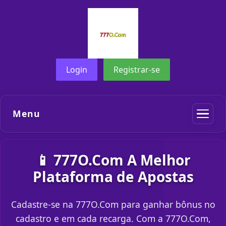
Login
Registrar-se
Menu
📱 777O.Com A Melhor
Plataforma de Apostas
Cadastre-se na 777O.Com para ganhar bônus no
cadastro e em cada recarga. Com a 777O.Com,