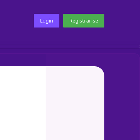
Login
Registrar-se