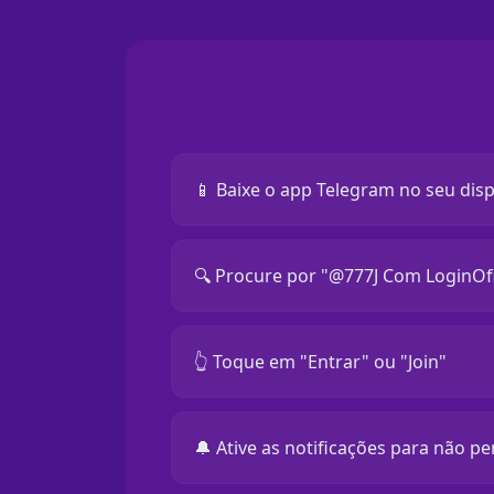
📱 Baixe o app Telegram no seu disp
🔍 Procure por "@777J Com LoginOfi
👆 Toque em "Entrar" ou "Join"
🔔 Ative as notificações para não p