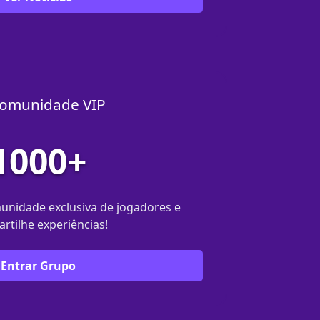
Comunidade VIP
1000+
unidade exclusiva de jogadores e
rtilhe experiências!
Entrar Grupo