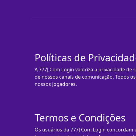
Políticas de Privacida
A 777J Com Login valoriza a privacidade de
de nossos canais de comunicação. Todos os 
nossos jogadores.
Termos e Condições
Os usuários da 777J Com Login concordam em