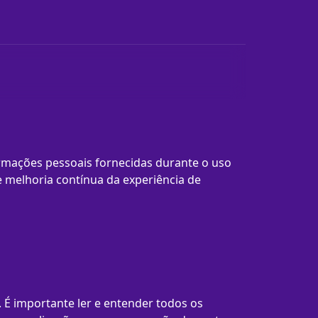
ormações pessoais fornecidas durante o uso
e melhoria contínua da experiência de
 É importante ler e entender todos os