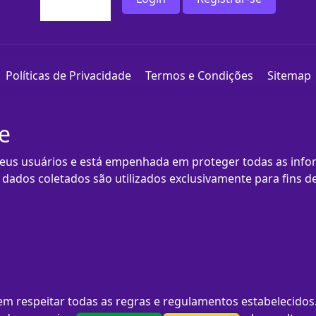
Políticas de Privacidade
Termos e Condições
Sitemap
de
 seus usuários e está empenhada em proteger todas as inf
dados coletados são utilizados exclusivamente para fins d
 respeitar todas as regras e regulamentos estabelecidos.