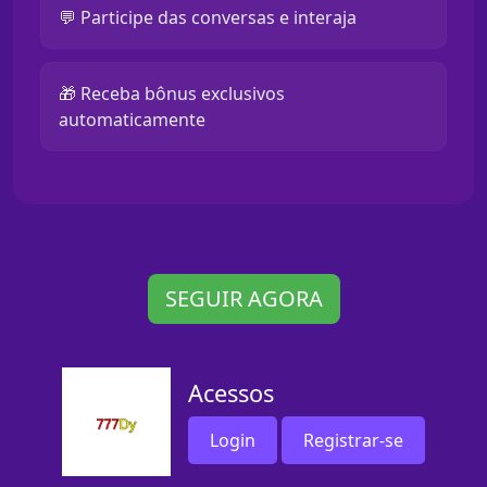
💬 Participe das conversas e interaja
🎁 Receba bônus exclusivos
automaticamente
SEGUIR AGORA
Acessos
Login
Registrar-se