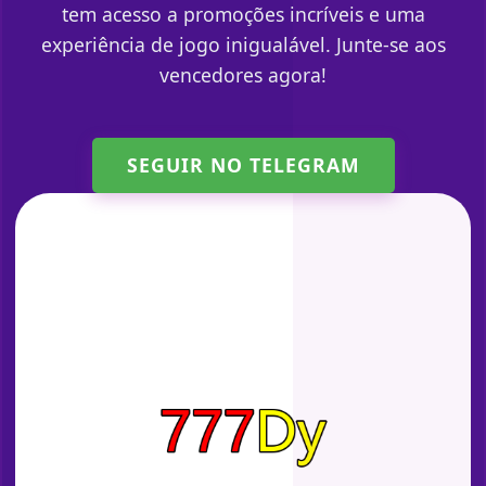
tem acesso a promoções incríveis e uma
experiência de jogo inigualável. Junte-se aos
vencedores agora!
SEGUIR NO TELEGRAM