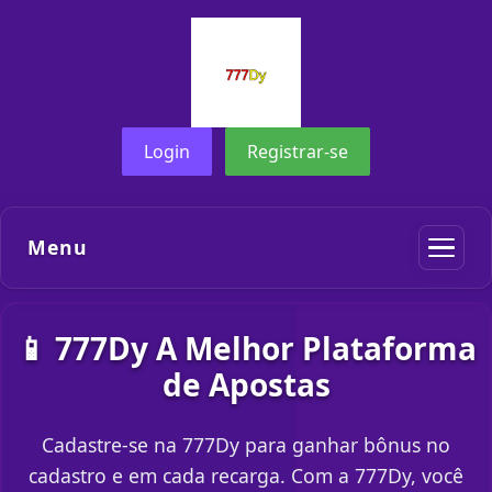
Login
Registrar-se
Menu
📱 777Dy A Melhor Plataforma
de Apostas
Cadastre-se na 777Dy para ganhar bônus no
cadastro e em cada recarga. Com a 777Dy, você