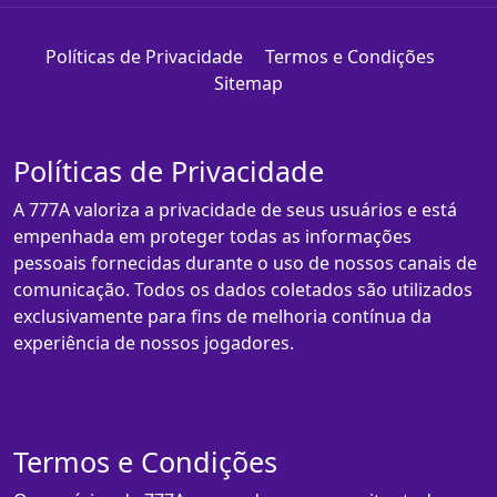
Políticas de Privacidade
Termos e Condições
Sitemap
Políticas de Privacidade
A 777A valoriza a privacidade de seus usuários e está
empenhada em proteger todas as informações
pessoais fornecidas durante o uso de nossos canais de
comunicação. Todos os dados coletados são utilizados
exclusivamente para fins de melhoria contínua da
experiência de nossos jogadores.
Termos e Condições