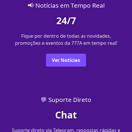
📢 Notícias em Tempo Real
24/7
Fique por dentro de todas as novidades,
promoções e eventos da 777A em tempo real!
Ver Notícias
💬 Suporte Direto
Chat
Suporte direto via Telegram, respostas rápidas e