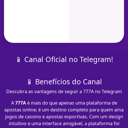
📱 Canal Oficial no Telegram!
📱 Benefícios do Canal
Descubra as vantagens de seguir a 777A no Telegram
A
777A
é mais do que apenas uma plataforma de
apostas online; é um destino completo para quem ama
jogos de cassino e apostas esportivas. Com um design
intuitivo e uma interface amigável, a plataforma foi