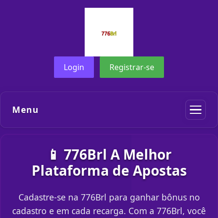
Login
Registrar-se
Menu
📱 776Brl A Melhor
Plataforma de Apostas
Cadastre-se na 776Brl para ganhar bônus no
cadastro e em cada recarga. Com a 776Brl, você