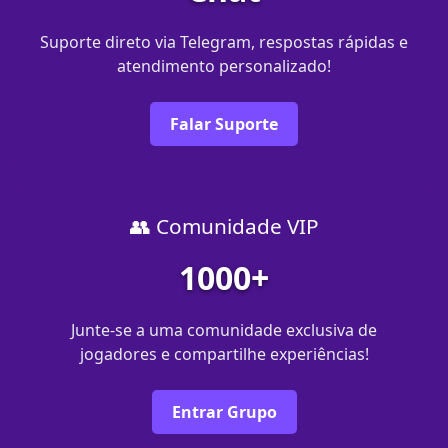
Suporte direto via Telegram, respostas rápidas e
atendimento personalizado!
Falar Suporte
👥 Comunidade VIP
1000+
Junte-se a uma comunidade exclusiva de
jogadores e compartilhe experiências!
Entrar Grupo