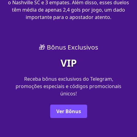
o Nashville SC e 3 empates. Além disso, esses duelos
têm média de apenas 2,4 gols por jogo, um dado
importante para o apostador atento.
🎁 Bônus Exclusivos
VIP
Receba bônus exclusivos do Telegram,
promoções especiais e códigos promocionais
únicos!
Ver Bônus