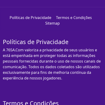
Políticas de Privacidade
Termos e Condições
Sitemap
Políticas de Privacidade
A 765A.Com valoriza a privacidade de seus usuários e
está empenhada em proteger todas as informações
pessoais fornecidas durante o uso de nossos canais de
comunicação. Todos os dados coletados são utilizados
exclusivamente para fins de melhoria contínua da
experiência de nossos jogadores.
Termos e Condições