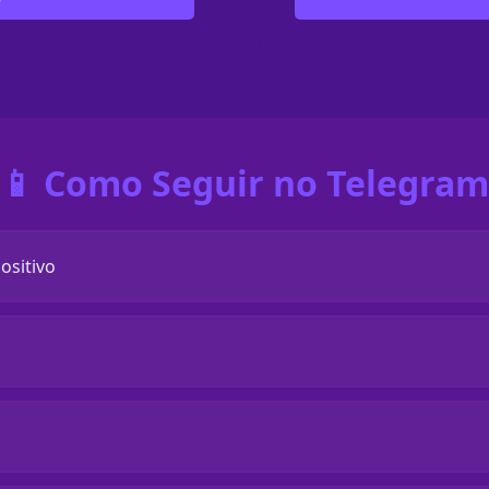
📱 Como Seguir no Telegram
ositivo