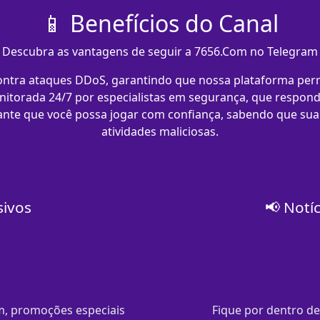
📱 Benefícios do Canal
Descubra as vantagens de seguir a 7656.Com no Telegram
ntra ataques DDoS, garantindo que nossa plataforma per
onitorada 24/7 por especialistas em segurança, que resp
rante que você possa jogar com confiança, sabendo que sua
atividades maliciosas.
sivos
📢 Notí
m, promoções especiais
Fique por dentro d