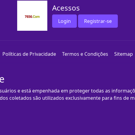
Acessos
Login
Registrar-se
Políticas de Privacidade
Termos e Condições
Sitemap
de
usuários e está empenhada em proteger todas as informaçõ
os coletados são utilizados exclusivamente para fins de m