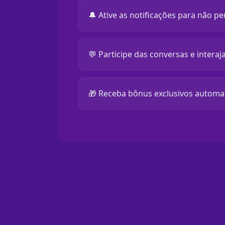
🔔 Ative as notificações para não p
💬 Participe das conversas e interaj
🎁 Receba bônus exclusivos autom