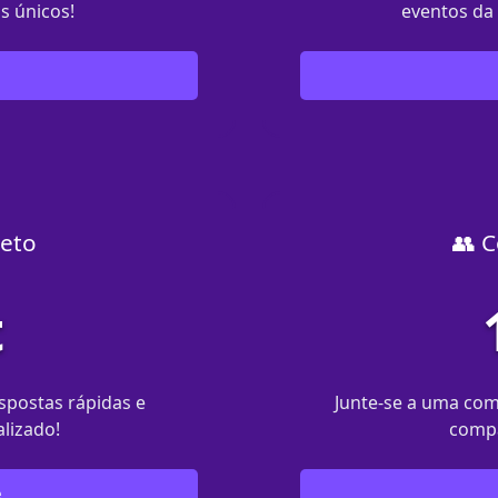
s únicos!
eventos da
reto
👥 
t
espostas rápidas e
Junte-se a uma com
lizado!
compa
e