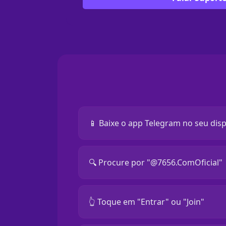
📱 Baixe o app Telegram no seu disp
🔍 Procure por "@7656.ComOficial"
👆 Toque em "Entrar" ou "Join"