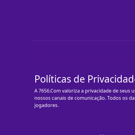
Políticas de Privacida
A 7656.Com valoriza a privacidade de seus 
nossos canais de comunicação. Todos os dad
jogadores.