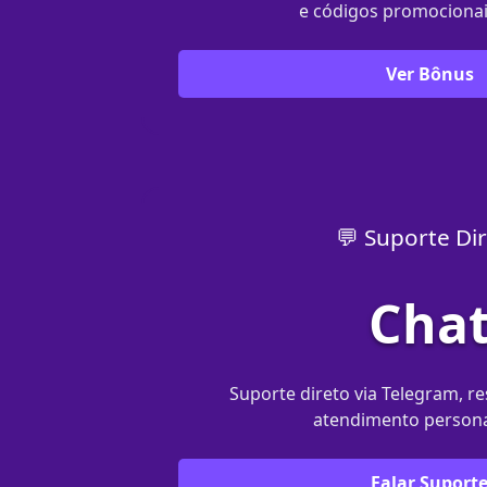
e códigos promocionai
Ver Bônus
💬 Suporte Di
Cha
Suporte direto via Telegram, r
atendimento persona
Falar Suport