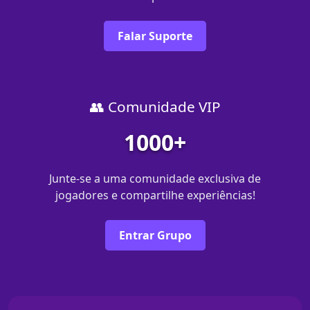
Falar Suporte
👥 Comunidade VIP
1000+
Junte-se a uma comunidade exclusiva de
jogadores e compartilhe experiências!
Entrar Grupo