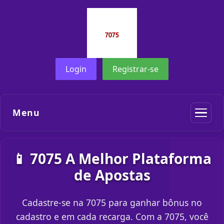
Login
Registrar-se
Menu
📱 7075 A Melhor Plataforma
de Apostas
Cadastre-se na 7075 para ganhar bônus no
cadastro e em cada recarga. Com a 7075, você