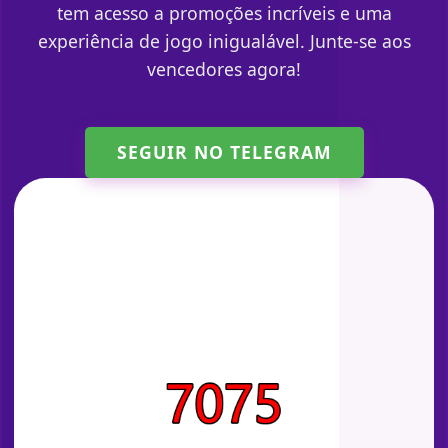
tem acesso a promoções incríveis e uma
experiência de jogo inigualável. Junte-se aos
vencedores agora!
SEGUIR NO TELEGRAM