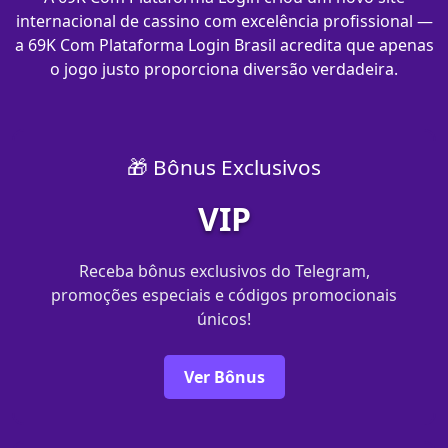
internacional de cassino com excelência profissional —
a 69K Com Plataforma Login Brasil acredita que apenas
o jogo justo proporciona diversão verdadeira.
🎁 Bônus Exclusivos
VIP
Receba bônus exclusivos do Telegram,
promoções especiais e códigos promocionais
únicos!
Ver Bônus