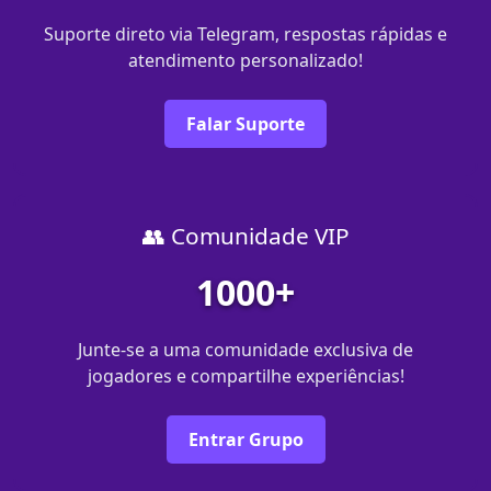
Suporte direto via Telegram, respostas rápidas e
atendimento personalizado!
Falar Suporte
👥 Comunidade VIP
1000+
Junte-se a uma comunidade exclusiva de
jogadores e compartilhe experiências!
Entrar Grupo