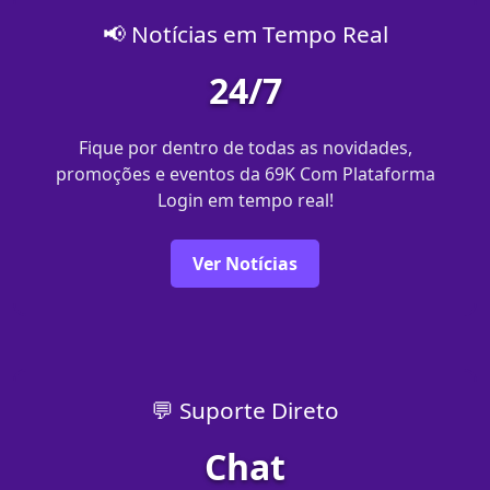
📢 Notícias em Tempo Real
24/7
Fique por dentro de todas as novidades,
promoções e eventos da 69K Com Plataforma
Login em tempo real!
Ver Notícias
💬 Suporte Direto
Chat