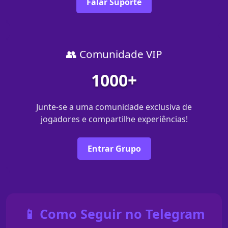
Falar Suporte
👥 Comunidade VIP
1000+
Junte-se a uma comunidade exclusiva de
jogadores e compartilhe experiências!
Entrar Grupo
📱 Como Seguir no Telegram