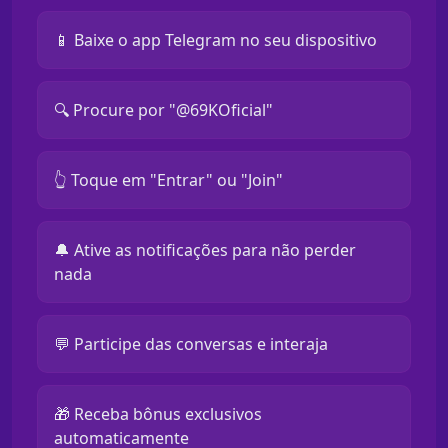
📱 Baixe o app Telegram no seu dispositivo
🔍 Procure por "@69KOficial"
👆 Toque em "Entrar" ou "Join"
🔔 Ative as notificações para não perder
nada
💬 Participe das conversas e interaja
🎁 Receba bônus exclusivos
automaticamente