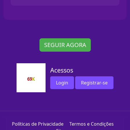
SEGUIR AGORA
Acessos
Login
Registrar-se
Políticas de Privacidade
Termos e Condições