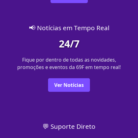
📢 Notícias em Tempo Real
24/7
Fique por dentro de todas as novidades,
promoções e eventos da 69F em tempo real!
Ver Notícias
💬 Suporte Direto