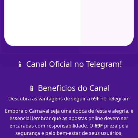
📱 Canal Oficial no Telegram!
📱 Benefícios do Canal
Descubra as vantagens de seguir a 69F no Telegram
Embora o Carnaval seja uma época de festa e alegria, é
essencial lembrar que as apostas online devem ser
encaradas com responsabilidade. O
69F
preza pela
segurança e pelo bem-estar de seus usuários,