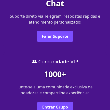
Chat
Suporte direto via Telegram, respostas rápidas e
atendimento personalizado!
Falar Suporte
👥 Comunidade VIP
1000+
Junte-se a uma comunidade exclusiva de
jogadores e compartilhe experiências!
Entrar Grupo