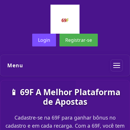
Login
Registrar-se
Menu
📱 69F A Melhor Plataforma
de Apostas
Cadastre-se na 69F para ganhar bônus no
cadastro e em cada recarga. Com a 69F, você tem