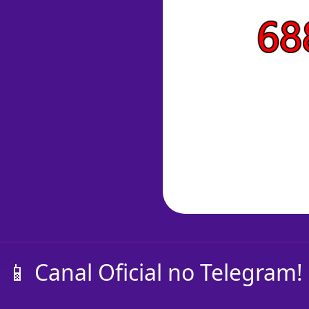
📱 Canal Oficial no Telegram!