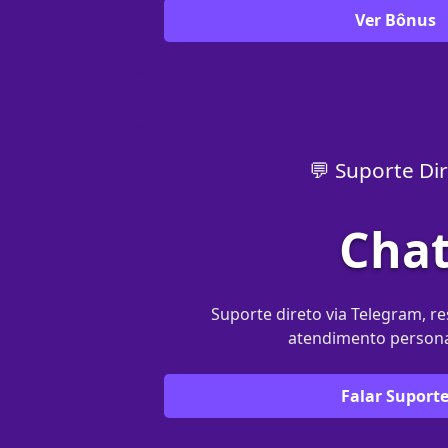
Ver Bônus
💬 Suporte Di
Cha
Suporte direto via Telegram, r
atendimento persona
Falar Suport