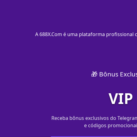
A 688X.Com é uma plataforma profissional c
🎁 Bônus Exclu
VIP
Receba bônus exclusivos do Telegra
e códigos promocionai