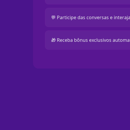
💬 Participe das conversas e interaj
🎁 Receba bônus exclusivos autom