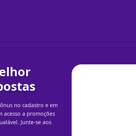
elhor
postas
bônus no cadastro e em
em acesso a promoções
ualável. Junte-se aos