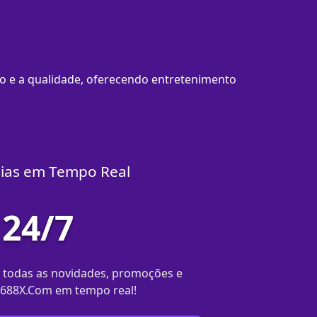
ço e a qualidade, oferecendo entretenimento
cias em Tempo Real
24/7
e todas as novidades, promoções e
 688X.Com em tempo real!