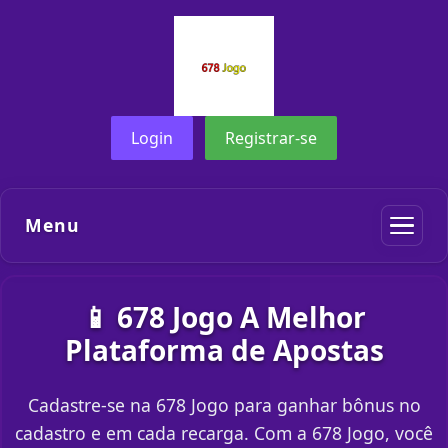
Login
Registrar-se
Menu
📱 678 Jogo A Melhor
Plataforma de Apostas
Cadastre-se na 678 Jogo para ganhar bônus no
cadastro e em cada recarga. Com a 678 Jogo, você