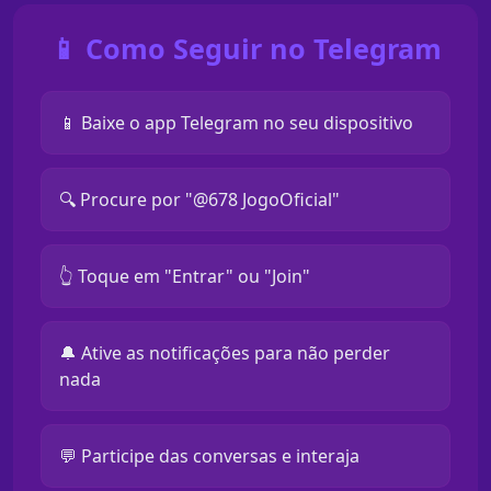
📱 Como Seguir no Telegram
📱 Baixe o app Telegram no seu dispositivo
🔍 Procure por "@678 JogoOficial"
👆 Toque em "Entrar" ou "Join"
🔔 Ative as notificações para não perder
nada
💬 Participe das conversas e interaja