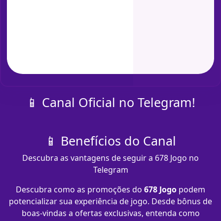
📱 Canal Oficial no Telegram!
📱 Benefícios do Canal
Descubra as vantagens de seguir a 678 Jogo no
Telegram
Descubra como as promoções do
678 Jogo
podem
potencializar sua experiência de jogo. Desde bônus de
boas-vindas a ofertas exclusivas, entenda como