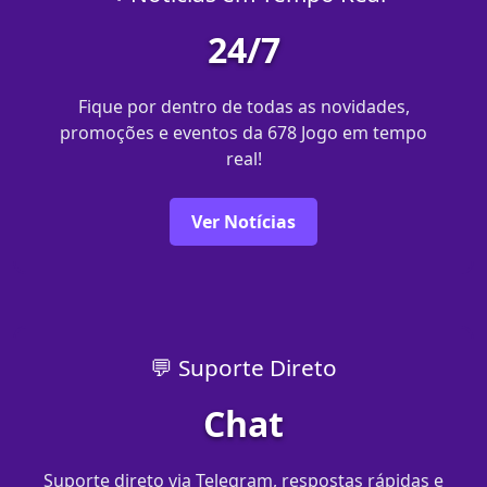
24/7
Fique por dentro de todas as novidades,
promoções e eventos da 678 Jogo em tempo
real!
Ver Notícias
💬 Suporte Direto
Chat
Suporte direto via Telegram, respostas rápidas e