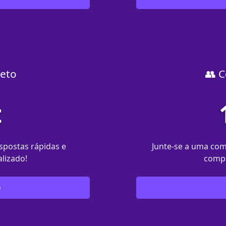
reto
👥 
t
espostas rápidas e
Junte-se a uma com
lizado!
compa
e