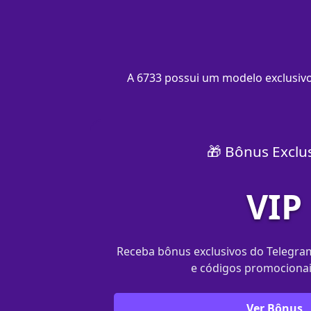
A 6733 possui um modelo exclusivo
🎁 Bônus Exclu
VIP
Receba bônus exclusivos do Telegra
e códigos promocionai
Ver Bônus