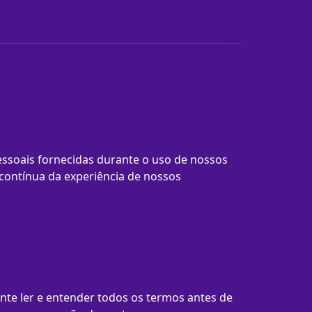
essoais fornecidas durante o uso de nossos
 contínua da experiência de nossos
nte ler e entender todos os termos antes de