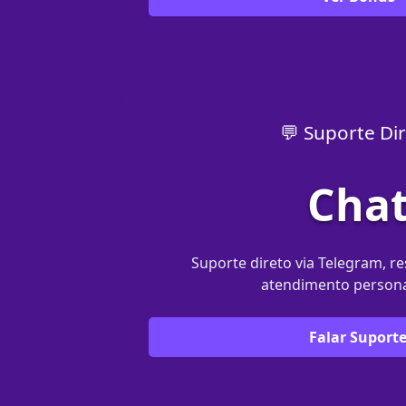
💬 Suporte Di
Cha
Suporte direto via Telegram, r
atendimento persona
Falar Suport