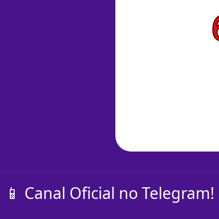
📱 Canal Oficial no Telegram!