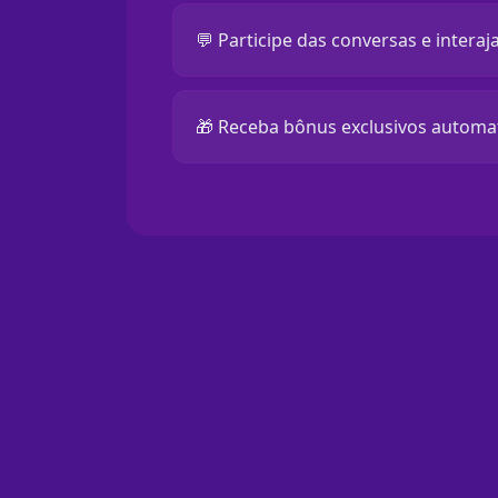
💬 Participe das conversas e interaj
🎁 Receba bônus exclusivos autom