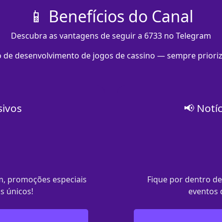
📱 Benefícios do Canal
Descubra as vantagens de seguir a 6733 no Telegram
 de desenvolvimento de jogos de cassino — sempre prioriza
sivos
📢 Notí
m, promoções especiais
Fique por dentro d
s únicos!
eventos 