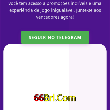
você tem acesso a promoções incríveis e uma
experiência de jogo inigualável. Junte-se aos
vencedores agora!
SEGUIR NO TELEGRAM