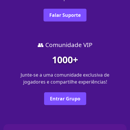
Falar Suporte
👥 Comunidade VIP
1000+
Junte-se a uma comunidade exclusiva de
jogadores e compartilhe experiências!
Entrar Grupo