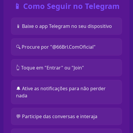
📱 Como Seguir no Telegram
📱 Baixe o app Telegram no seu dispositivo
🔍 Procure por "@66Brl.ComOficial"
👆 Toque em "Entrar" ou "Join"
🔔 Ative as notificações para não perder
nada
💬 Participe das conversas e interaja