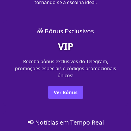
tornando-se a escolha ideal.
🎁 Bônus Exclusivos
VIP
Receba bônus exclusivos do Telegram,
promoções especiais e códigos promocionais
únicos!
Ver Bônus
📢 Notícias em Tempo Real