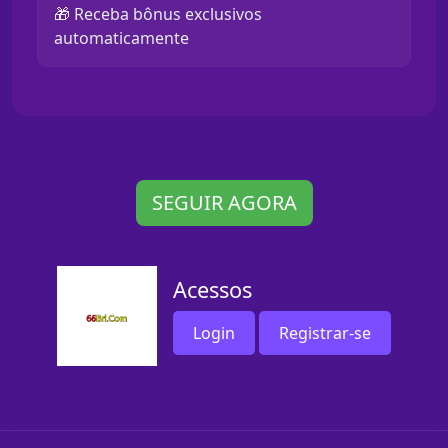
🎁 Receba bônus exclusivos
automaticamente
SEGUIR AGORA
Acessos
Login
Registrar-se