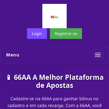
Login
Registrar-se
Menu
📱 66AA A Melhor Plataforma
de Apostas
Cadastre-se na 66AA para ganhar bônus no
cadastro e em cada recarga. Com a 66AA, você