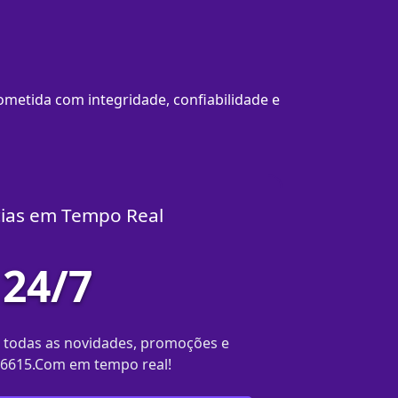
metida com integridade, confiabilidade e
cias em Tempo Real
24/7
e todas as novidades, promoções e
 6615.Com em tempo real!