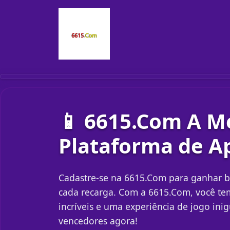
📱 6615.Com A M
Plataforma de A
Cadastre-se na 6615.Com para ganhar 
cada recarga. Com a 6615.Com, você t
incríveis e uma experiência de jogo inig
vencedores agora!