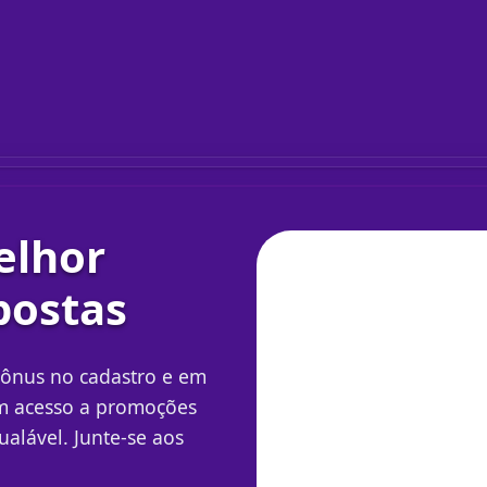
elhor
postas
bônus no cadastro e em
em acesso a promoções
ualável. Junte-se aos