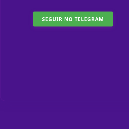
SEGUIR NO TELEGRAM