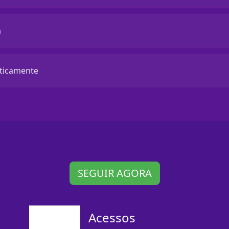
a
aticamente
SEGUIR AGORA
Acessos