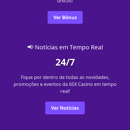
únicos!
Ver Bônus
📢 Notícias em Tempo Real
24/7
Fique por dentro de todas as novidades,
promoções e eventos da 65X Casino em tempo
real!
Ver Notícias