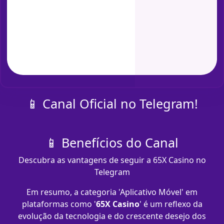
📱 Canal Oficial no Telegram!
📱 Benefícios do Canal
Descubra as vantagens de seguir a 65X Casino no
Telegram
Em resumo, a categoria 'Aplicativo Móvel' em
plataformas como '
65X Casino
' é um reflexo da
evolução da tecnologia e do crescente desejo dos