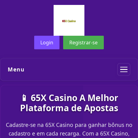
Login
Registrar-se
Menu
📱 65X Casino A Melhor
Plataforma de Apostas
Cadastre-se na 65X Casino para ganhar bônus no
cadastro e em cada recarga. Com a 65X Casino,