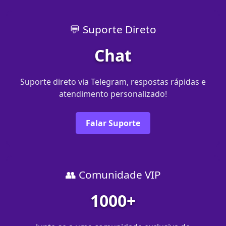
💬 Suporte Direto
Chat
Suporte direto via Telegram, respostas rápidas e
atendimento personalizado!
Falar Suporte
👥 Comunidade VIP
1000+