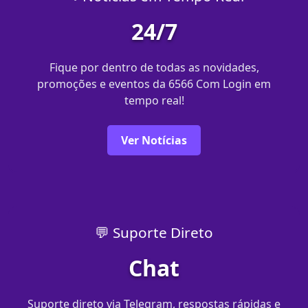
24/7
Fique por dentro de todas as novidades,
promoções e eventos da 6566 Com Login em
tempo real!
Ver Notícias
💬 Suporte Direto
Chat
Suporte direto via Telegram, respostas rápidas e