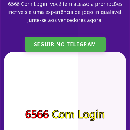
6566 Com Login, você tem acesso a promoções
incríveis e uma experiência de jogo inigualável.
Junte-se aos vencedores agora!
SEGUIR NO TELEGRAM