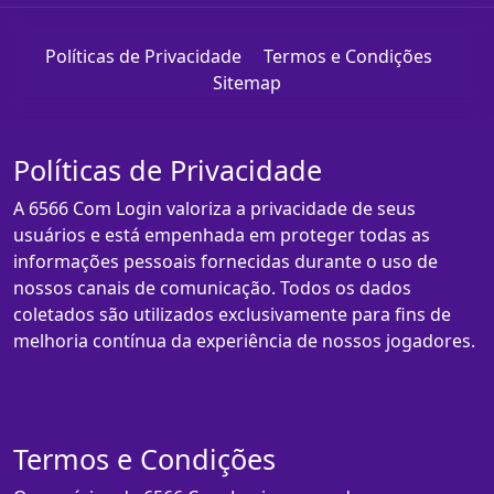
Políticas de Privacidade
Termos e Condições
Sitemap
Políticas de Privacidade
A 6566 Com Login valoriza a privacidade de seus
usuários e está empenhada em proteger todas as
informações pessoais fornecidas durante o uso de
nossos canais de comunicação. Todos os dados
coletados são utilizados exclusivamente para fins de
melhoria contínua da experiência de nossos jogadores.
Termos e Condições