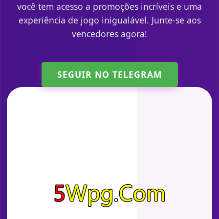
você tem acesso a promoções incríveis e uma
experiência de jogo inigualável. Junte-se aos
vencedores agora!
SEGUIR NO TELEGRAM