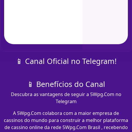
📱 Canal Oficial no Telegram!
📱 Benefícios do Canal
Descubra as vantagens de seguir a 5Wpg.Com no
Telegram
A 5Wpg.Com colabora com a maior empresa de
cassinos do mundo para construir a melhor plataforma
de cassino online da rede 5Wpg.Com Brasil , recebendo