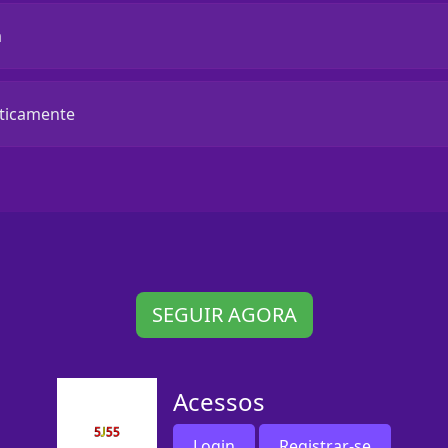
a
aticamente
SEGUIR AGORA
Acessos
Login
Registrar-se