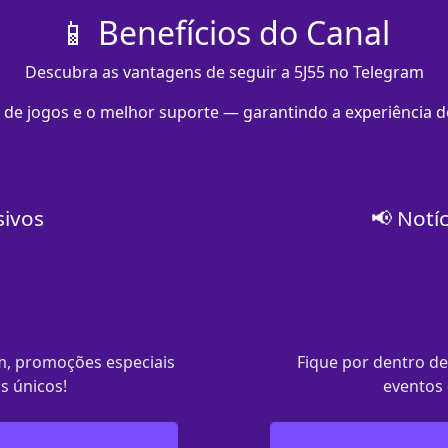
📱 Benefícios do Canal
Descubra as vantagens de seguir a 5J55 no Telegram
e jogos e o melhor suporte — garantindo a experiência de 
sivos
📢 Notí
m, promoções especiais
Fique por dentro d
s únicos!
eventos 