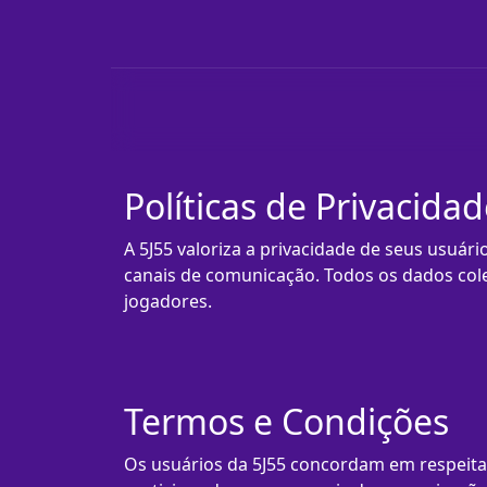
Políticas de Privacida
A 5J55 valoriza a privacidade de seus usuá
canais de comunicação. Todos os dados cole
jogadores.
Termos e Condições
Os usuários da 5J55 concordam em respeitar