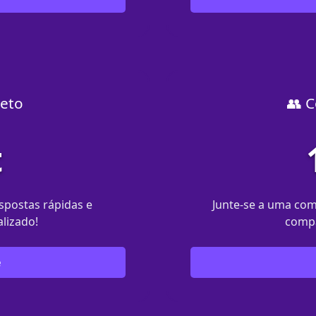
reto
👥 
t
espostas rápidas e
Junte-se a uma com
lizado!
compa
e