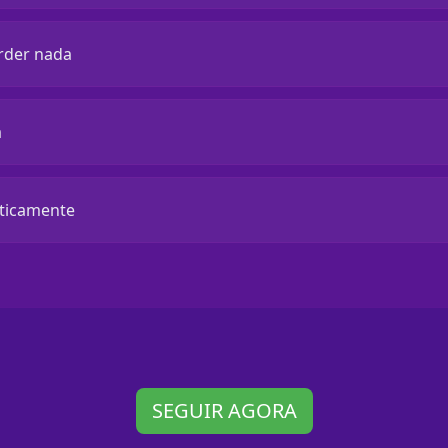
erder nada
a
aticamente
SEGUIR AGORA