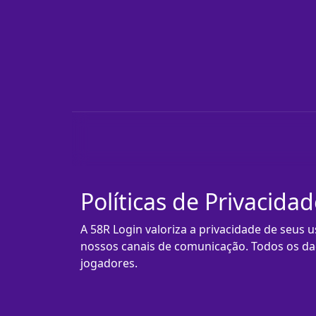
Políticas de Privacida
A 58R Login valoriza a privacidade de seus
nossos canais de comunicação. Todos os dad
jogadores.