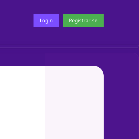
Login
Registrar-se