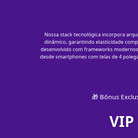
Nossa stack tecnológica incorpora arqu
dinâmico, garantindo elasticidade comp
desenvolvido com frameworks modernos e
desde smartphones com telas de 4 polegad
🎁 Bônus Exclu
VIP