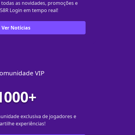
e todas as novidades, promoções e
 58R Login em tempo real!
Ver Notícias
Comunidade VIP
1000+
unidade exclusiva de jogadores e
rtilhe experiências!