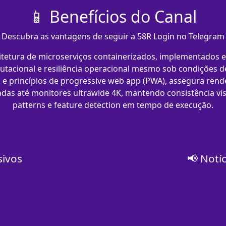
📱 Benefícios do Canal
Descubra as vantagens de seguir a 58R Login no Telegram
itetura de microserviços containerizados, implementados 
utacional e resiliência operacional mesmo sob condições d
 princípios de progressive web app (PWA), assegura rende
as até monitores ultrawide 4K, mantendo consistência visu
patterns e feature detection em tempo de execução.
sivos
📢 Notí