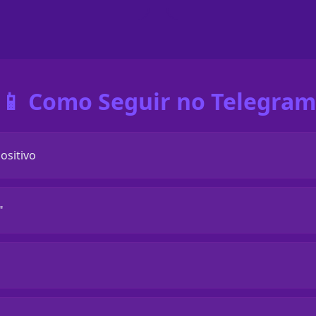
📱 Como Seguir no Telegram
ositivo
"