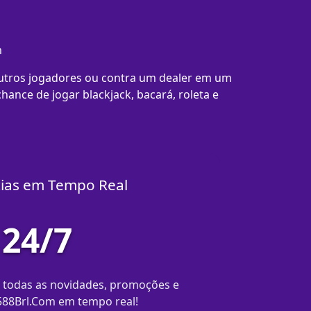
m
outros jogadores ou contra um dealer em um
hance de jogar blackjack, bacará, roleta e
cias em Tempo Real
24/7
e todas as novidades, promoções e
588Brl.Com em tempo real!