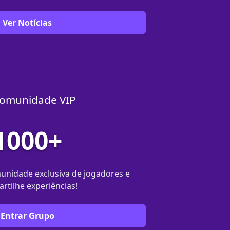
Ver Notícias
Comunidade VIP
1000+
unidade exclusiva de jogadores e
rtilhe experiências!
Entrar Grupo