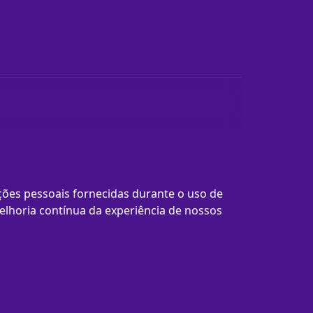
ções pessoais fornecidas durante o uso de
elhoria contínua da experiência de nossos