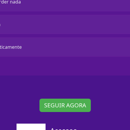
erder nada
a
aticamente
SEGUIR AGORA