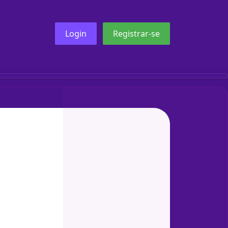
Login
Registrar-se