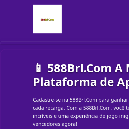
📱 588Brl.Com A
Plataforma de A
Cadastre-se na 588Brl.Com para ganhar
cada recarga. Com a 588Brl.Com, você 
incríveis e uma experiência de jogo inig
vencedores agora!