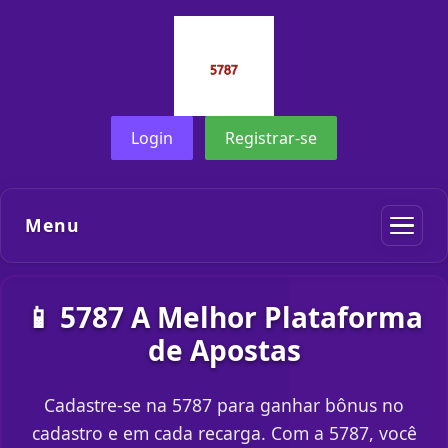
Login
Registrar-se
Menu
📱 5787 A Melhor Plataforma
de Apostas
Cadastre-se na 5787 para ganhar bônus no
cadastro e em cada recarga. Com a 5787, você