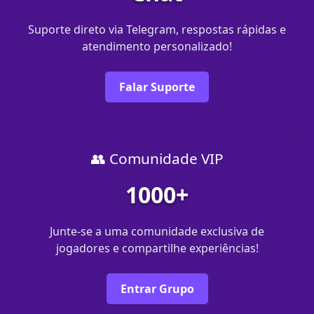
Suporte direto via Telegram, respostas rápidas e
atendimento personalizado!
Falar Suporte
👥 Comunidade VIP
1000+
Junte-se a uma comunidade exclusiva de
jogadores e compartilhe experiências!
Entrar Grupo