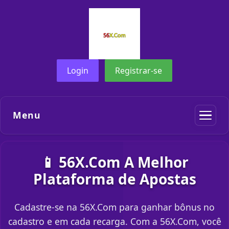
Login
Registrar-se
Menu
📱 56X.Com A Melhor
Plataforma de Apostas
Cadastre-se na 56X.Com para ganhar bônus no
cadastro e em cada recarga. Com a 56X.Com, você