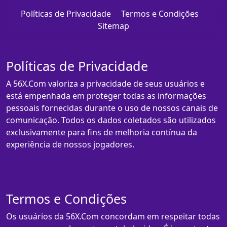
Políticas de Privacidade
Termos e Condições
Sitemap
Políticas de Privacidade
A 56X.Com valoriza a privacidade de seus usuários e
está empenhada em proteger todas as informações
pessoais fornecidas durante o uso de nossos canais de
comunicação. Todos os dados coletados são utilizados
exclusivamente para fins de melhoria contínua da
experiência de nossos jogadores.
Termos e Condições
Os usuários da 56X.Com concordam em respeitar todas