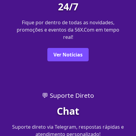
24/7
Fique por dentro de todas as novidades,
promoções e eventos da 56X.Com em tempo
real!
Ver Notícias
💬 Suporte Direto
Chat
Suporte direto via Telegram, respostas rápidas e
atendimento personalizado!