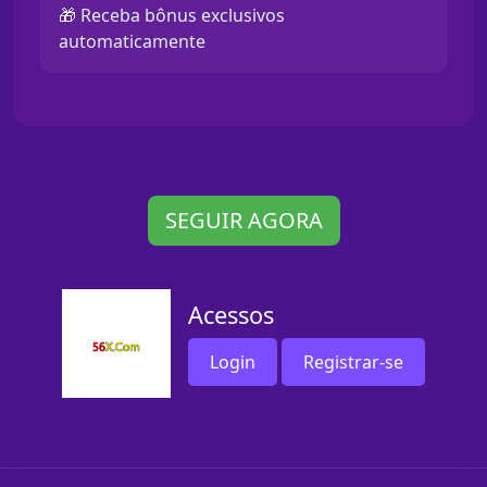
🎁 Receba bônus exclusivos
automaticamente
SEGUIR AGORA
Acessos
Login
Registrar-se