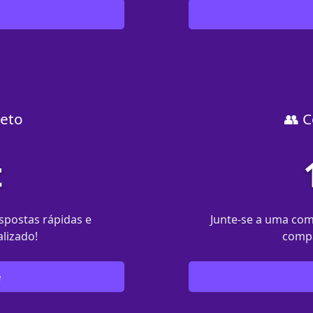
reto
👥 
t
espostas rápidas e
Junte-se a uma com
lizado!
compa
e