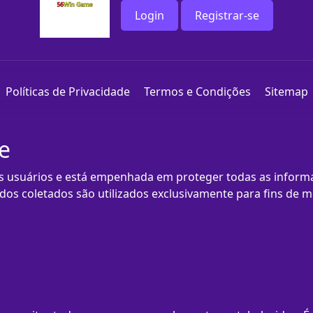
Login
Registrar-se
Políticas de Privacidade
Termos e Condições
Sitemap
de
us usuários e está empenhada em proteger todas as inform
os coletados são utilizados exclusivamente para fins de m