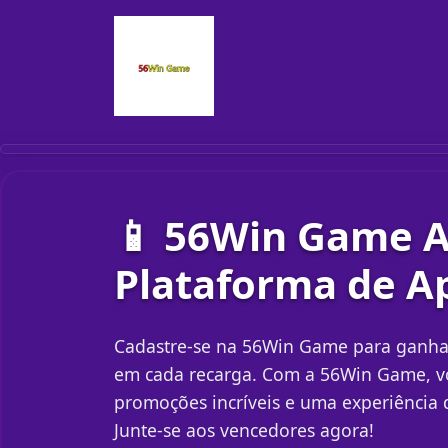
📱 56Win Game 
Plataforma de A
Cadastre-se na 56Win Game para ganha
em cada recarga. Com a 56Win Game, v
promoções incríveis e uma experiência d
Junte-se aos vencedores agora!