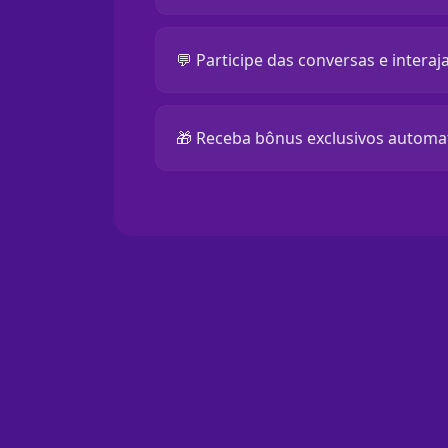
💬 Participe das conversas e interaj
🎁 Receba bônus exclusivos autom