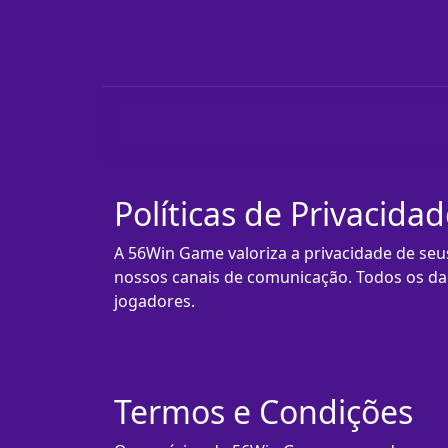
Políticas de Privacida
A 56Win Game valoriza a privacidade de se
nossos canais de comunicação. Todos os dad
jogadores.
Termos e Condições