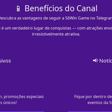
📱 Benefícios do Canal
Descubra as vantagens de seguir a 56Win Game no Telegra
é um verdadeiro lugar de conquistas — com atrações envo
irresistivelmente atrativa.
sivos
📢 Notí
m, promoções especiais
Fique por dentro d
s únicos!
eventos da 