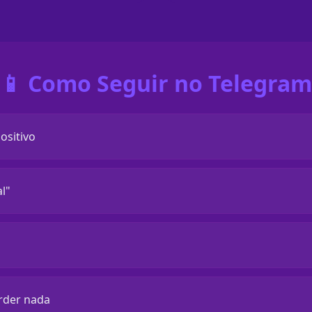
📱 Como Seguir no Telegram
ositivo
l"
erder nada