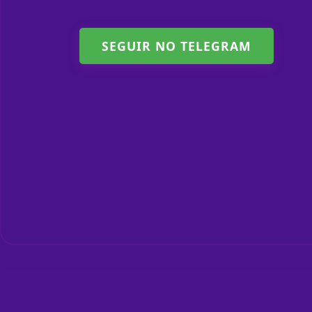
SEGUIR NO TELEGRAM