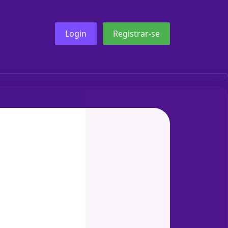
Login
Registrar-se