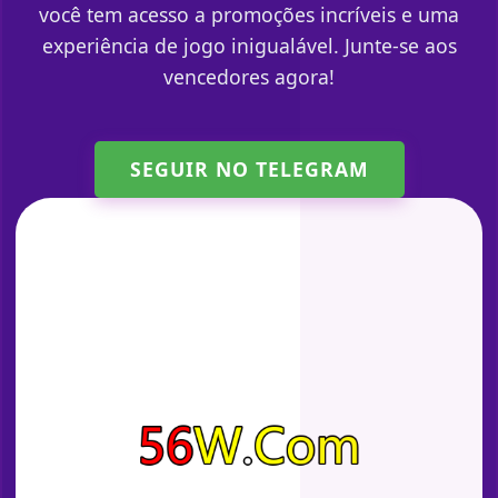
você tem acesso a promoções incríveis e uma
experiência de jogo inigualável. Junte-se aos
vencedores agora!
SEGUIR NO TELEGRAM