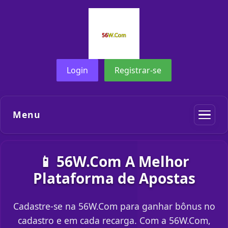
Login
Registrar-se
Menu
📱 56W.Com A Melhor
Plataforma de Apostas
Cadastre-se na 56W.Com para ganhar bônus no
cadastro e em cada recarga. Com a 56W.Com,