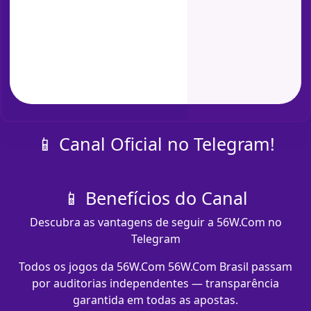
📱 Canal Oficial no Telegram!
📱 Benefícios do Canal
Descubra as vantagens de seguir a 56W.Com no
Telegram
Todos os jogos da 56W.Com 56W.Com Brasil passam
por auditorias independentes — transparência
garantida em todas as apostas.