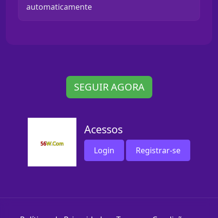
automaticamente
SEGUIR AGORA
Acessos
Login
Registrar-se