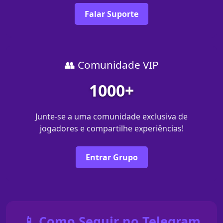
Falar Suporte
👥 Comunidade VIP
1000+
Junte-se a uma comunidade exclusiva de
jogadores e compartilhe experiências!
Entrar Grupo
📱 Como Seguir no Telegram