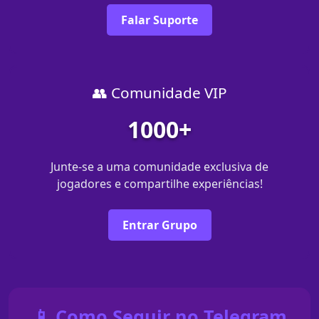
Falar Suporte
👥 Comunidade VIP
1000+
Junte-se a uma comunidade exclusiva de
jogadores e compartilhe experiências!
Entrar Grupo
📱 Como Seguir no Telegram