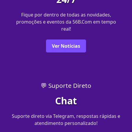
Fique por dentro de todas as novidades,
promoções e eventos da 56B.Com em tempo
real!
Ver Notícias
💬 Suporte Direto
Chat
Suporte direto via Telegram, respostas rápidas e
atendimento personalizado!