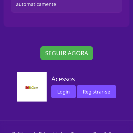
automaticamente
SEGUIR AGORA
Acessos
Login
Registrar-se