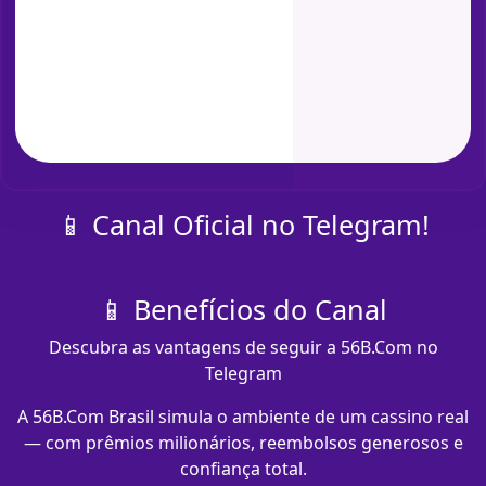
📱 Canal Oficial no Telegram!
📱 Benefícios do Canal
Descubra as vantagens de seguir a 56B.Com no
Telegram
A 56B.Com Brasil simula o ambiente de um cassino real
— com prêmios milionários, reembolsos generosos e
confiança total.