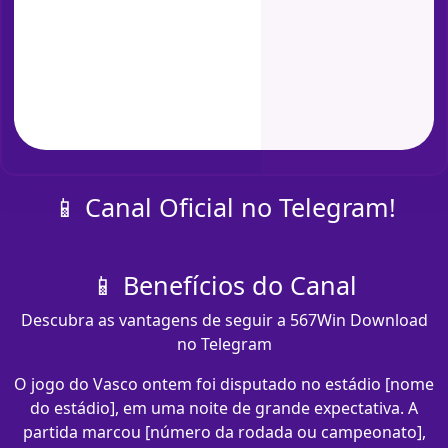
📱 Canal Oficial no Telegram!
📱 Benefícios do Canal
Descubra as vantagens de seguir a 567Win Download
no Telegram
O jogo do Vasco ontem foi disputado no estádio [nome
do estádio], em uma noite de grande expectativa. A
partida marcou [número da rodada ou campeonato],