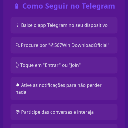
📱 Como Seguir no Telegram
📱 Baixe o app Telegram no seu dispositivo
🔍 Procure por "@567Win DownloadOficial"
👆 Toque em "Entrar" ou "Join"
🔔 Ative as notificações para não perder
nada
💬 Participe das conversas e interaja