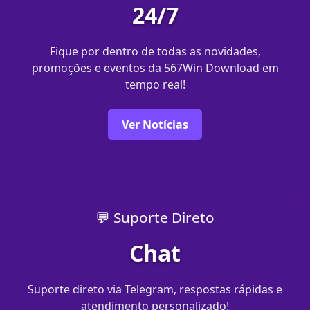
24/7
Fique por dentro de todas as novidades,
promoções e eventos da 567Win Download em
tempo real!
Ver Notícias
💬 Suporte Direto
Chat
Suporte direto via Telegram, respostas rápidas e
atendimento personalizado!