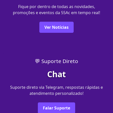
Fique por dentro de todas as novidades,
promoções e eventos da 55Ac em tempo real!
Ver Notícias
💬 Suporte Direto
Chat
Suporte direto via Telegram, respostas rápidas e
atendimento personalizado!
Falar Suporte