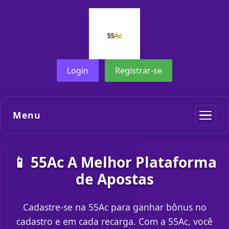
Login
Registrar-se
Menu
📱 55Ac A Melhor Plataforma
de Apostas
Cadastre-se na 55Ac para ganhar bônus no
cadastro e em cada recarga. Com a 55Ac, você