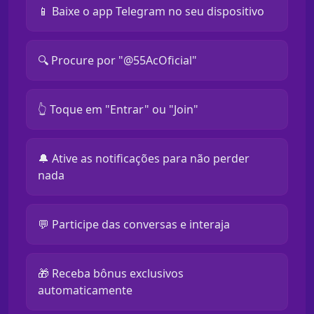
📱 Baixe o app Telegram no seu dispositivo
🔍 Procure por "@55AcOficial"
👆 Toque em "Entrar" ou "Join"
🔔 Ative as notificações para não perder
nada
💬 Participe das conversas e interaja
🎁 Receba bônus exclusivos
automaticamente