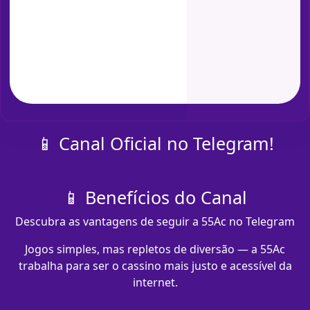
📱 Canal Oficial no Telegram!
📱 Benefícios do Canal
Descubra as vantagens de seguir a 55Ac no Telegram
Jogos simples, mas repletos de diversão — a 55Ac
trabalha para ser o cassino mais justo e acessível da
internet.