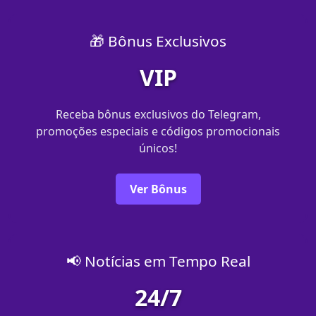
🎁 Bônus Exclusivos
VIP
Receba bônus exclusivos do Telegram,
promoções especiais e códigos promocionais
únicos!
Ver Bônus
📢 Notícias em Tempo Real
24/7