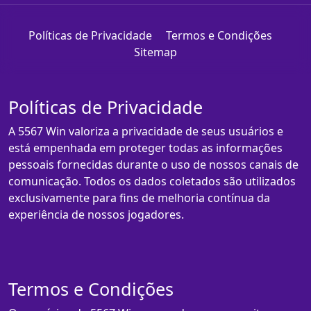
Políticas de Privacidade
Termos e Condições
Sitemap
Políticas de Privacidade
A 5567 Win valoriza a privacidade de seus usuários e
está empenhada em proteger todas as informações
pessoais fornecidas durante o uso de nossos canais de
comunicação. Todos os dados coletados são utilizados
exclusivamente para fins de melhoria contínua da
experiência de nossos jogadores.
Termos e Condições