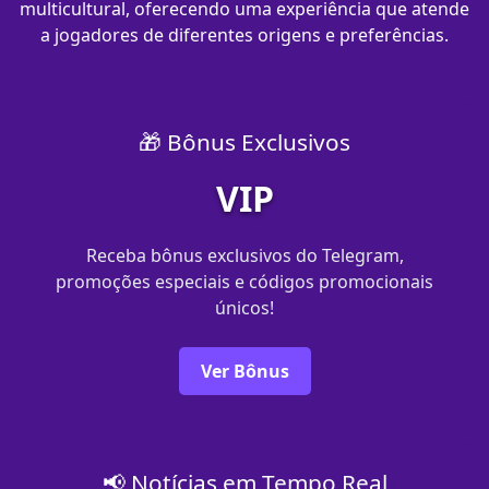
multicultural, oferecendo uma experiência que atende
a jogadores de diferentes origens e preferências.
🎁 Bônus Exclusivos
VIP
Receba bônus exclusivos do Telegram,
promoções especiais e códigos promocionais
únicos!
Ver Bônus
📢 Notícias em Tempo Real