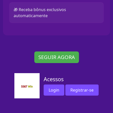
🎁 Receba bônus exclusivos
automaticamente
SEGUIR AGORA
Acessos
Login
Registrar-se