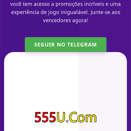
você tem acesso a promoções incríveis e uma
experiência de jogo inigualável. Junte-se aos
vencedores agora!
SEGUIR NO TELEGRAM