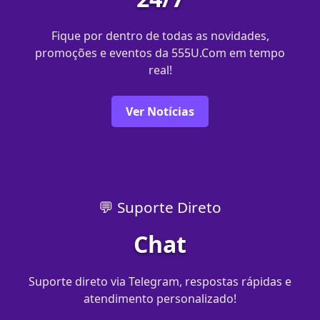
Fique por dentro de todas as novidades,
promoções e eventos da 555U.Com em tempo
real!
Ver Notícias
💬 Suporte Direto
Chat
Suporte direto via Telegram, respostas rápidas e
atendimento personalizado!