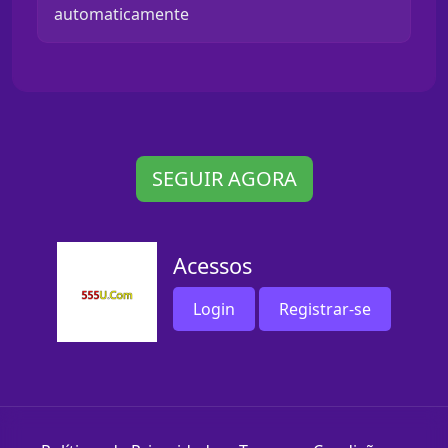
automaticamente
SEGUIR AGORA
Acessos
Login
Registrar-se