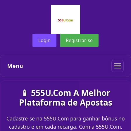
Login
Registrar-se
Menu
📱 555U.Com A Melhor
Plataforma de Apostas
Cadastre-se na 555U.Com para ganhar bônus no
cadastro e em cada recarga. Com a 555U.Com,