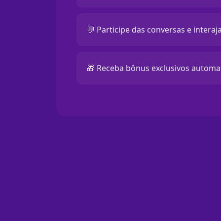
💬 Participe das conversas e interaj
🎁 Receba bônus exclusivos autom