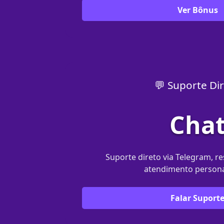
Ver Bônus
💬 Suporte Di
Cha
Suporte direto via Telegram, r
atendimento persona
Falar Suport