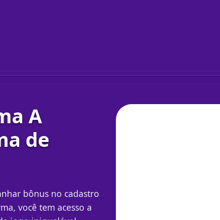
rma A
ma de
anhar bônus no cadastro
rma, você tem acesso a