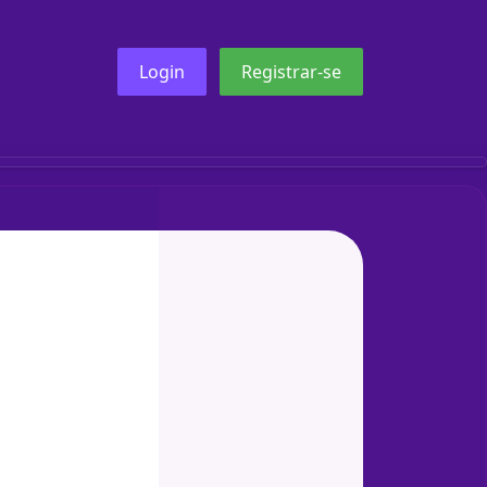
Login
Registrar-se