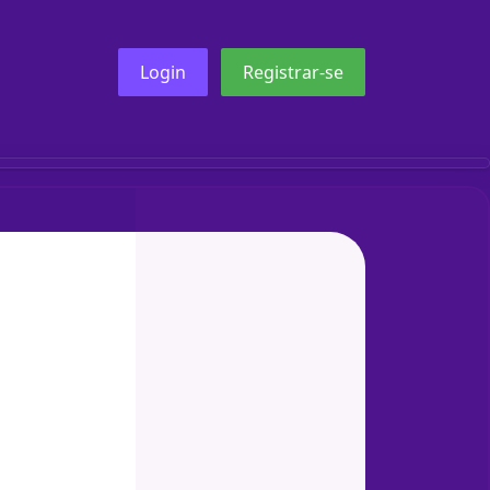
Login
Registrar-se