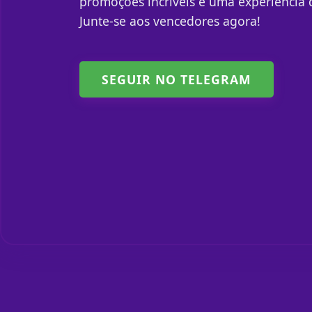
promoções incríveis e uma experiência d
Junte-se aos vencedores agora!
SEGUIR NO TELEGRAM