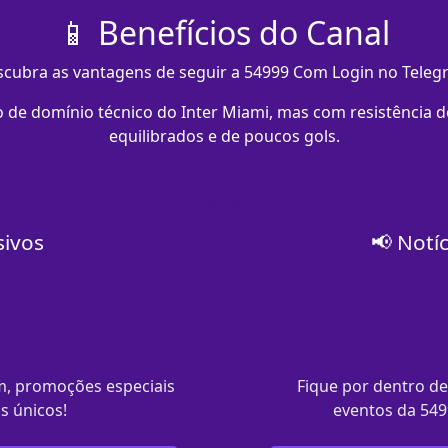
📱 Benefícios do Canal
cubra as vantagens de seguir a 54999 Com Login no Tele
 de domínio técnico do Inter Miami, mas com resistência de
equilibrados e de poucos gols.
sivos
📢 Notí
m, promoções especiais
Fique por dentro d
s únicos!
eventos da 549