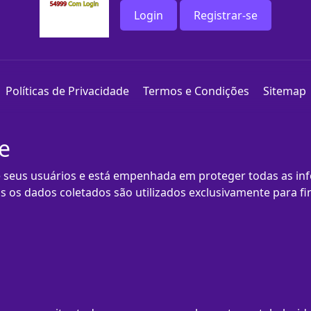
Login
Registrar-se
Políticas de Privacidade
Termos e Condições
Sitemap
de
de seus usuários e está empenhada em proteger todas as in
 os dados coletados são utilizados exclusivamente para fi