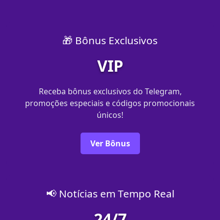
🎁 Bônus Exclusivos
VIP
Receba bônus exclusivos do Telegram,
promoções especiais e códigos promocionais
únicos!
Ver Bônus
📢 Notícias em Tempo Real
24/7