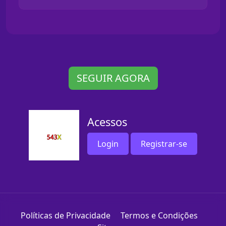
SEGUIR AGORA
Acessos
Login
Registrar-se
Políticas de Privacidade
Termos e Condições