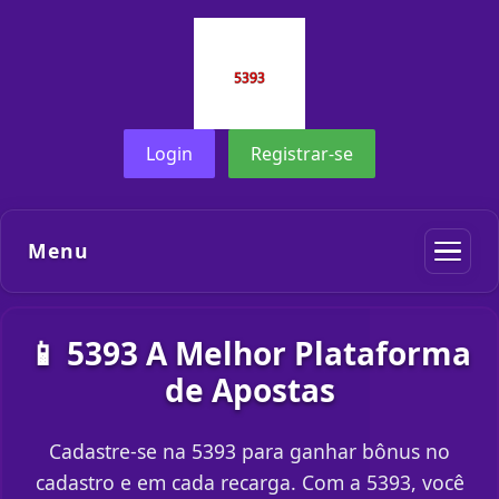
Login
Registrar-se
Menu
📱 5393 A Melhor Plataforma
de Apostas
Cadastre-se na 5393 para ganhar bônus no
cadastro e em cada recarga. Com a 5393, você