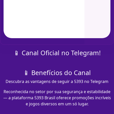
📱 Canal Oficial no Telegram!
📱 Benefícios do Canal
Descubra as vantagens de seguir a 5393 no Telegram
Reconhecida no setor por sua segurança e estabilidade
— a plataforma 5393 Brasil oferece promoções incríveis
e jogos diversos em um só lugar.