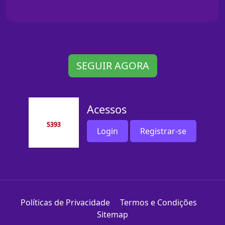
SEGUIR AGORA
Acessos
Login
Registrar-se
Políticas de Privacidade
Termos e Condições
Sitemap