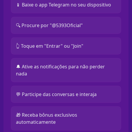
📱 Baixe o app Telegram no seu dispositivo
🔍 Procure por "@5393Oficial"
👆 Toque em "Entrar" ou "Join"
🔔 Ative as notificações para não perder
nada
💬 Participe das conversas e interaja
🎁 Receba bônus exclusivos
automaticamente