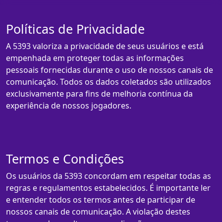
Políticas de Privacidade
A 5393 valoriza a privacidade de seus usuários e está
empenhada em proteger todas as informações
pessoais fornecidas durante o uso de nossos canais de
comunicação. Todos os dados coletados são utilizados
exclusivamente para fins de melhoria contínua da
experiência de nossos jogadores.
Termos e Condições
Os usuários da 5393 concordam em respeitar todas as
regras e regulamentos estabelecidos. É importante ler
e entender todos os termos antes de participar de
nossos canais de comunicação. A violação destes