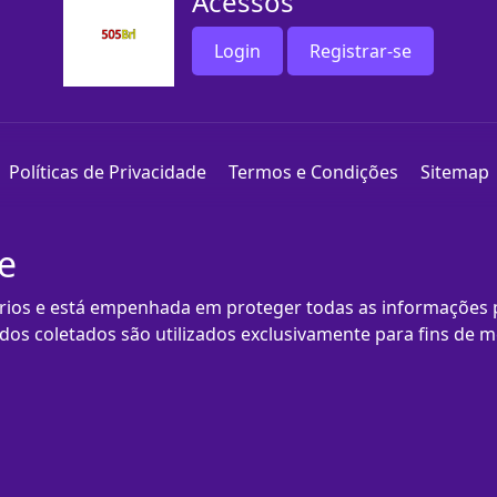
Acessos
Login
Registrar-se
Políticas de Privacidade
Termos e Condições
Sitemap
de
uários e está empenhada em proteger todas as informações 
os coletados são utilizados exclusivamente para fins de m