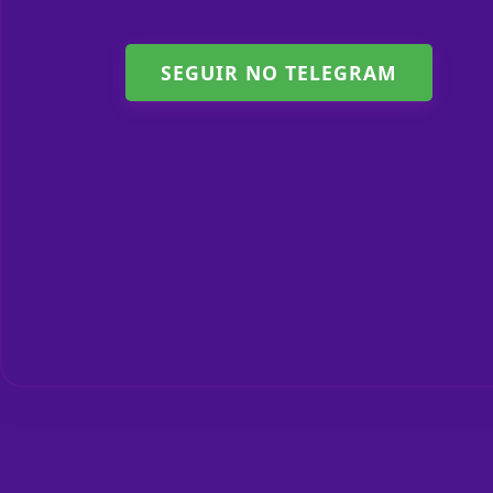
SEGUIR NO TELEGRAM