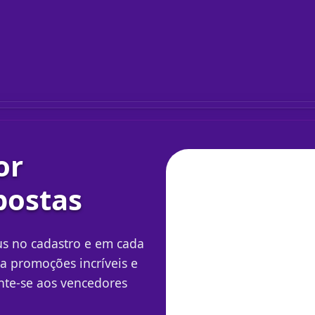
or
postas
us no cadastro e em cada
a promoções incríveis e
unte-se aos vencedores