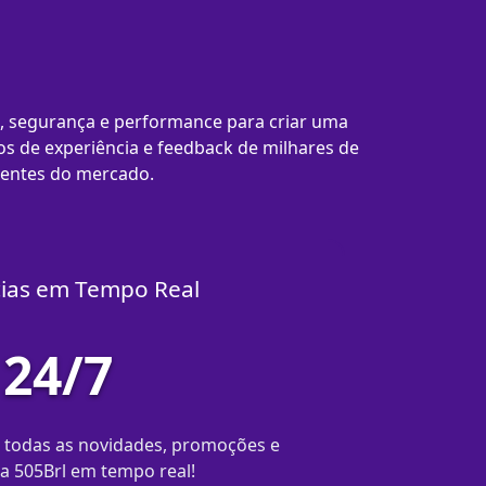
o, segurança e performance para criar uma
s de experiência e feedback de milhares de
gentes do mercado.
cias em Tempo Real
24/7
e todas as novidades, promoções e
a 505Brl em tempo real!