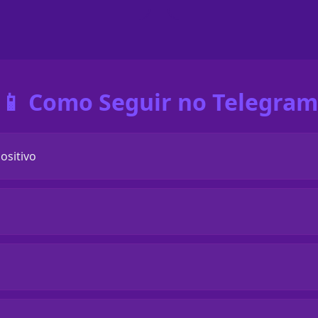
📱 Como Seguir no Telegram
ositivo