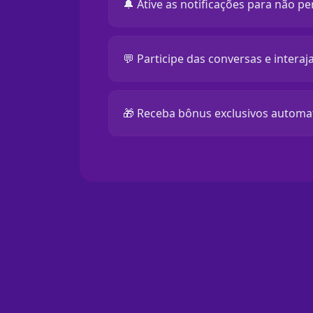
🔔 Ative as notificações para não p
💬 Participe das conversas e interaj
🎁 Receba bônus exclusivos autom