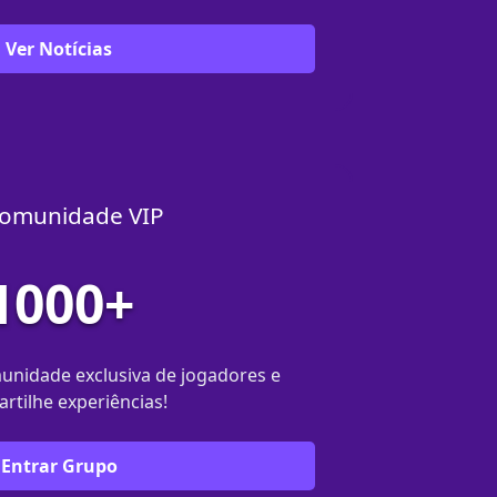
Ver Notícias
Comunidade VIP
1000+
unidade exclusiva de jogadores e
rtilhe experiências!
Entrar Grupo