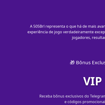
A 505Brl representa o que há de mais ava
experiência de jogo verdadeiramente excep
jogadores, result
🎁 Bônus Exclu
VIP
Receba bônus exclusivos do Telegra
e códigos promocionai