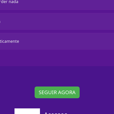
erder nada
a
aticamente
SEGUIR AGORA