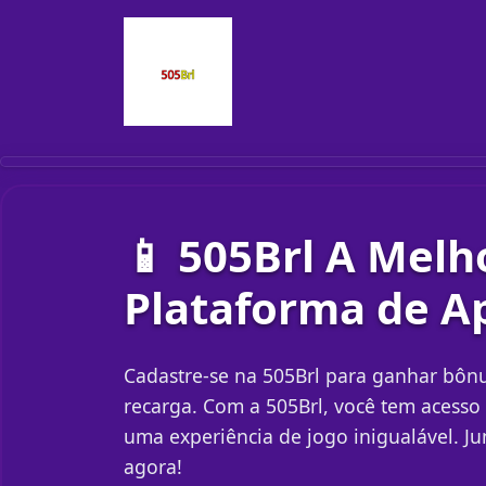
📱 505Brl A Melh
Plataforma de A
Cadastre-se na 505Brl para ganhar bôn
recarga. Com a 505Brl, você tem acesso 
uma experiência de jogo inigualável. J
agora!