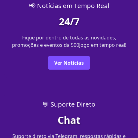
📢 Notícias em Tempo Real
24/7
Fique por dentro de todas as novidades,
promoções e eventos da 500Jogo em tempo real!
Ver Notícias
💬 Suporte Direto
Chat
Suporte direto via Telegram, respostas rápidas e