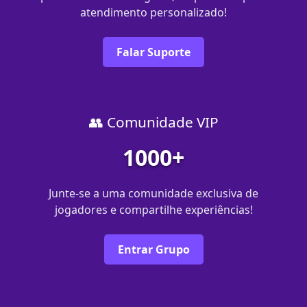
atendimento personalizado!
Falar Suporte
👥 Comunidade VIP
1000+
Junte-se a uma comunidade exclusiva de
jogadores e compartilhe experiências!
Entrar Grupo